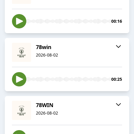
00:16
78win
2026-08-02
00:25
78WIN
2026-08-02