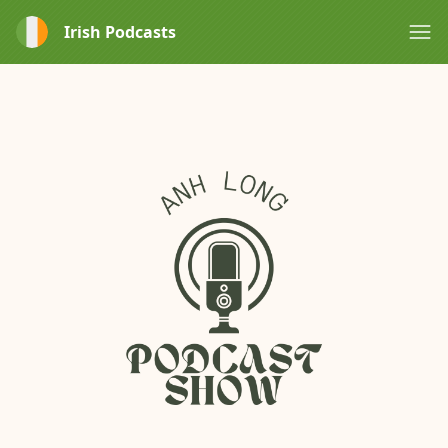
Irish Podcasts