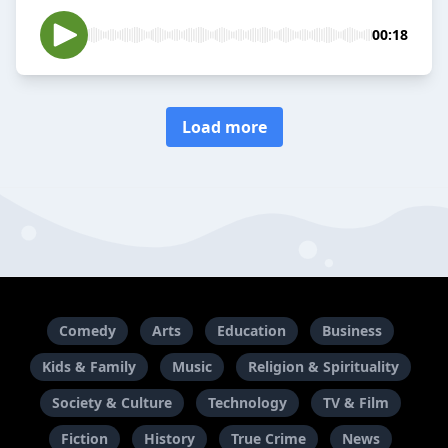
00:18
Load more
Comedy
Arts
Education
Business
Kids & Family
Music
Religion & Spirituality
Society & Culture
Technology
TV & Film
Fiction
History
True Crime
News