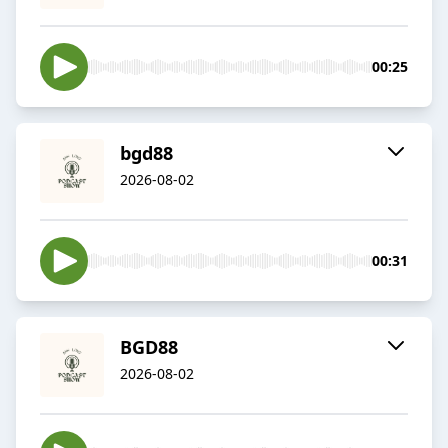
00:25
bgd88
2026-08-02
00:31
BGD88
2026-08-02