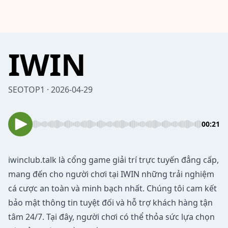
IWIN
SEOTOP1 · 2026-04-29
00:21
iwinclub.talk
là cổng game giải trí trực tuyến đẳng cấp,
mang đến cho người chơi tại IWIN những trải nghiệm
cá cược an toàn và minh bạch nhất. Chúng tôi cam kết
bảo mật thông tin tuyệt đối và hỗ trợ khách hàng tận
tâm 24/7. Tại đây, người chơi có thể thỏa sức lựa chọn