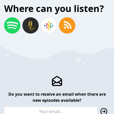
Where can you listen?
Do you want to receive an email when there are
new episodes available?