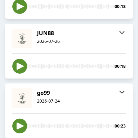
00:18
JUN88
2026-07-26
00:18
go99
2026-07-24
00:23