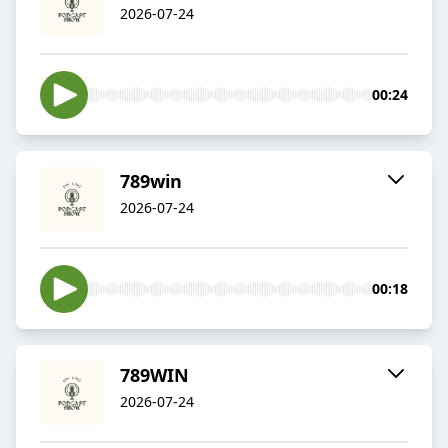
2026-07-24
00:24
789win
2026-07-24
00:18
789WIN
2026-07-24