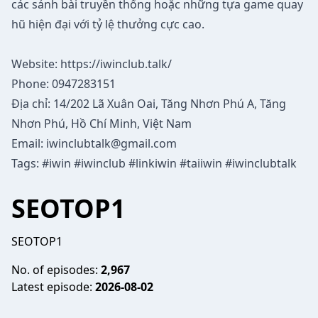
các sảnh bài truyền thống hoặc những tựa game quay
hũ hiện đại với tỷ lệ thưởng cực cao.
Website:
https://iwinclub.talk/
Phone: 0947283151
Địa chỉ: 14/202 Lã Xuân Oai, Tăng Nhơn Phú A, Tăng
Nhơn Phú, Hồ Chí Minh, Việt Nam
Email: iwinclubtalk@gmail.com
Tags: #iwin #iwinclub #linkiwin #taiiwin #iwinclubtalk
SEOTOP1
SEOTOP1
No. of episodes:
2,967
Latest episode:
2026-08-02