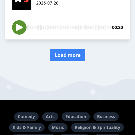
2026-07-28
00:20
Load more
Comedy
Arts
Education
Business
Kids & Family
Music
Religion & Spirituality