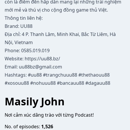
còn là điểm đến hấp dẫn mang lại những trải nghiệm
mới mẻ và thú vị cho cộng đồng game thủ Việt.
Thông tin liên hệ:
Brand: UU88
Địa chỉ: 4 P. Thanh Lâm, Minh Khai, Bắc Từ Liêm, Hà
Nội, Vietnam
Phone: 0585.019.019
Website:
https://uu88.bz/
Email: uu88bz@gmail.com
Hashtags: #uu88 #trangchuuu88 #thethaouu88
#xosouu88 #nohuuu88 #bancauu88 #dagauu88
Masily John
Nơi cảm xúc dâng trào với từng Podcast!
No. of episodes:
1,526