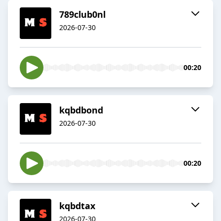
789club0nl
2026-07-30
00:20
kqbdbond
2026-07-30
00:20
kqbdtax
2026-07-30