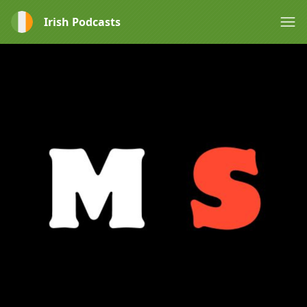
Irish Podcasts