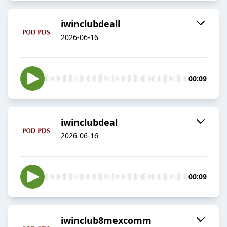
iwinclubdeall
2026-06-16
00:09
iwinclubdeal
2026-06-16
00:09
iwinclub8mexcomm