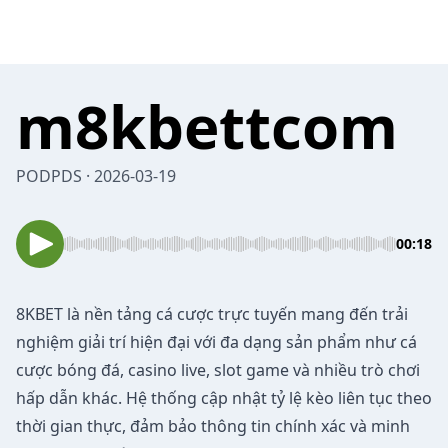
m8kbettcom
PODPDS · 2026-03-19
00:18
8KBET
là nền tảng cá cược trực tuyến mang đến trải
nghiệm giải trí hiện đại với đa dạng sản phẩm như cá
cược bóng đá, casino live, slot game và nhiều trò chơi
hấp dẫn khác. Hệ thống cập nhật tỷ lệ kèo liên tục theo
thời gian thực, đảm bảo thông tin chính xác và minh