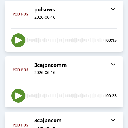
pulsows
2026-06-16
00:15
3cajpncomm
2026-06-16
00:23
3cajpncom
2026-06-16