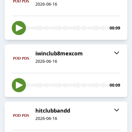
2026-06-16
00:09
iwinclub8mexcom
2026-06-16
00:09
hitclubbandd
2026-06-16