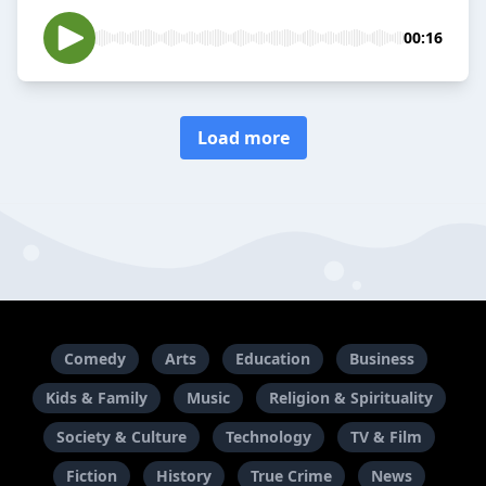
00:16
Load more
Comedy
Arts
Education
Business
Kids & Family
Music
Religion & Spirituality
Society & Culture
Technology
TV & Film
Fiction
History
True Crime
News