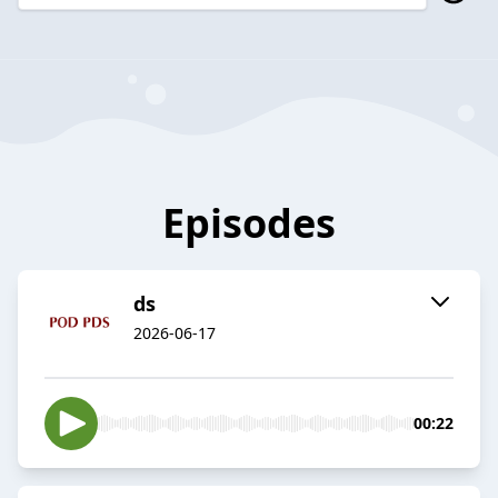
Episodes
ds
2026-06-17
00:22