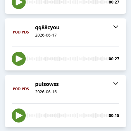
00:27
qq88cyou
2026-06-17
00:27
pulsowss
2026-06-16
00:15