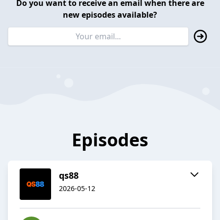
Do you want to receive an email when there are
new episodes available?
Episodes
qs88
2026-05-12