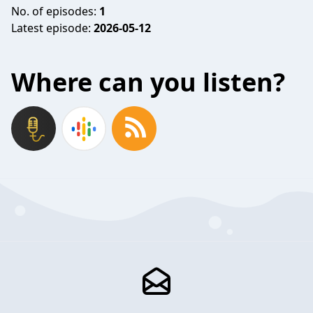
No. of episodes:
1
Latest episode:
2026-05-12
Where can you listen?