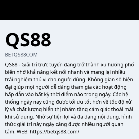
QS88
BETQS88COM
QS88
- Giải trí trực tuyến đang trở thành xu hướng phổ
biến nhờ khả năng kết nối nhanh và mang lại nhiều
trải nghiệm thú vị cho người dùng. Không gian số hiện
đại giúp mọi người dễ dàng tham gia các hoạt động
hấp dẫn vào bất kỳ thời điểm nào trong ngày. Các hệ
thống ngày nay cũng được tối ưu tốt hơn về tốc độ xử
lý và chất lượng hiển thị nhằm tăng cảm giác thoải mái
khi sử dụng. Nhờ sự tiện lợi và đa dạng nội dung, hình
thức giải trí này ngày càng được nhiều người quan
tâm. WEB:
https://betqs88.com/