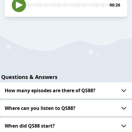
00:26
Questions & Answers
How many episodes are there of QS88?
Where can you listen to QS88?
When did QS88 start?