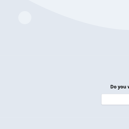
Do you 