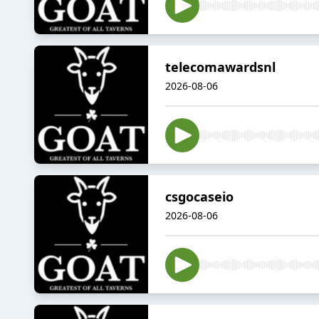
telecomawardsnl
2026-08-06
csgocaseio
2026-08-06