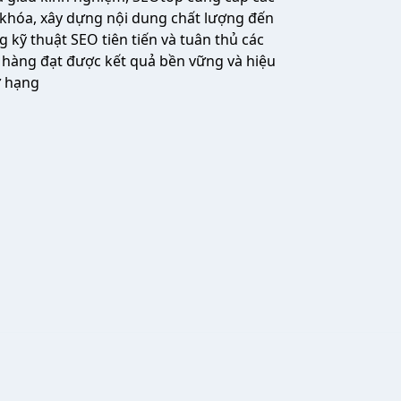
ừ khóa, xây dựng nội dung chất lượng đến
 kỹ thuật SEO tiên tiến và tuân thủ các
hàng đạt được kết quả bền vững và hiệu
ứ hạng