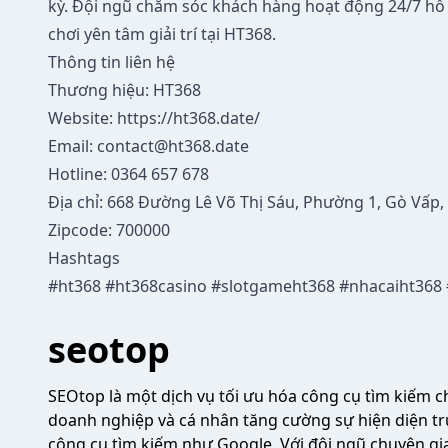
kỳ. Đội ngũ chăm sóc khách hàng hoạt động 24/7 hỗ t
chơi yên tâm giải trí tại HT368.
Thông tin liên hệ
Thương hiệu: HT368
Website:
https://ht368.date/
Email: contact@ht368.date
Hotline: 0364 657 678
Địa chỉ: 668 Đường Lê Võ Thị Sáu, Phường 1, Gò Vấp,
Zipcode: 700000
Hashtags
#ht368 #ht368casino #slotgameht368 #nhacaiht368
seotop
SEOtop là một dịch vụ tối ưu hóa công cụ tìm kiếm c
doanh nghiệp và cá nhân tăng cường sự hiện diện trự
công cụ tìm kiếm như Google. Với đội ngũ chuyên gi