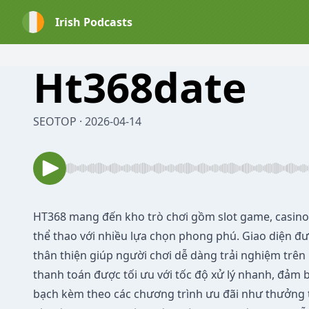
Irish Podcasts
Ht368date
SEOTOP · 2026-04-14
HT368
mang đến kho trò chơi gồm slot game, casino l
thể thao với nhiều lựa chọn phong phú. Giao diện đượ
thân thiện giúp người chơi dễ dàng trải nghiệm trên 
thanh toán được tối ưu với tốc độ xử lý nhanh, đảm 
bạch kèm theo các chương trình ưu đãi như thưởng t