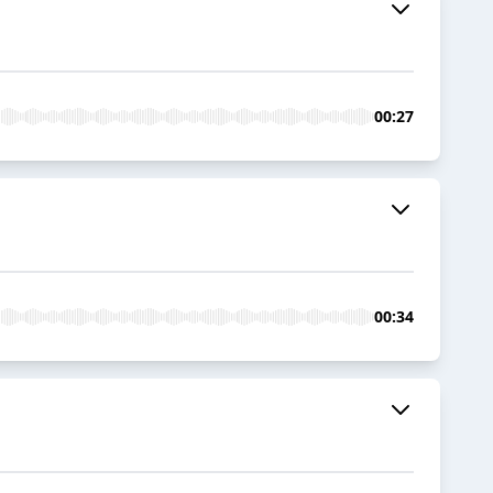
00:27
00:34