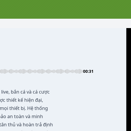
00:31
ive, bắn cá và cá cược
c thiết kế hiện đại,
mọi thiết bị. Hệ thống
bảo an toàn và minh
ân thủ và hoàn trả định