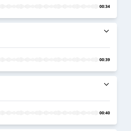
00:34
00:39
00:40