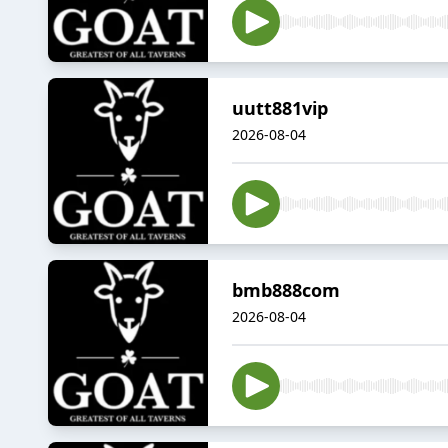
uutt881vip
2026-08-04
bmb888com
2026-08-04