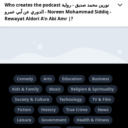
Who creates the podcast نورين محمد صديق - رواية
الدوري عن أبي عمرو - Noreen Mohammad Siddiq -
Rewayat Aldori A'n Abi Amr |?
Comedy
Arts
Education
Business
Kids & Family
Music
Religion & Spirituality
Society & Culture
Technology
TV & Film
Fiction
History
True Crime
News
Leisure
Government
Health & Fitness