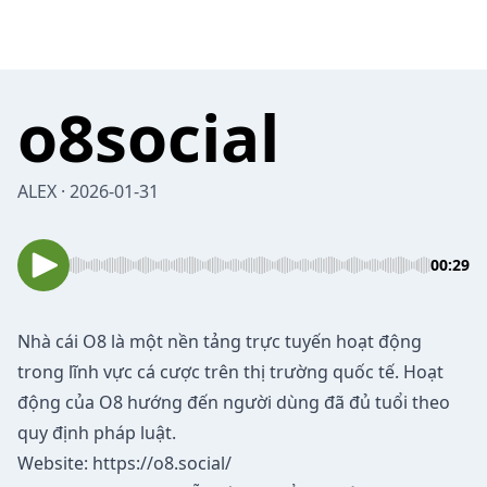
o8social
ALEX · 2026-01-31
00:29
Nhà cái
O8
là một nền tảng trực tuyến hoạt động
trong lĩnh vực cá cược trên thị trường quốc tế. Hoạt
động của O8 hướng đến người dùng đã đủ tuổi theo
quy định pháp luật.
Website:
https://o8.social/