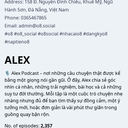
Address: 158 Đ. Nguyễn Đình Chiểu, Khuê Mỹ, Ngũ
Hành Sơn, Đà Nẵng, Việt Nam
Phone: 0365467865
Email: admin@o8.social
#o8 #o8_social #o8social #nhacaio8 #dangkyo8
#naptieno8
ALEX
🎙️ Alex Podcast – nơi những câu chuyện thật được kể
bằng một giọng nói gần gũi. Ở đây, Alex chia sẻ góc
nhìn cá nhân, những trải nghiệm, bài học và cả những
suy tư đời thường. Mỗi tập là một cuộc trò chuyện nhẹ
nhàng nhưng đủ để bạn tìm thấy sự đồng cảm, một ý
tưởng mới, hoặc đơn giản là vài phút thư giãn trong
guồng quay bận rộn.
No. of episodes:
2,357