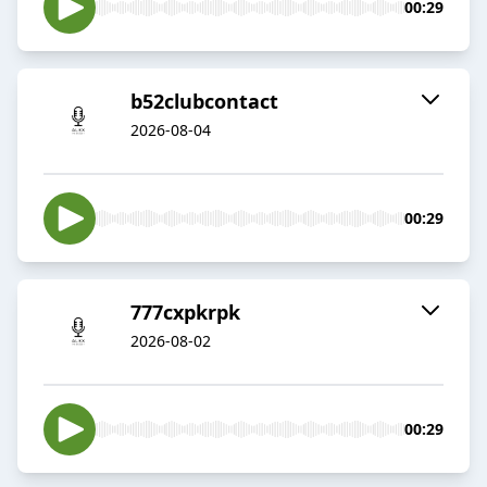
00:29
b52clubcontact
2026-08-04
00:29
777cxpkrpk
2026-08-02
00:29