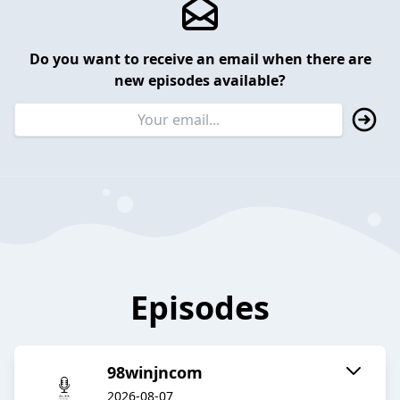
Do you want to receive an email when there are
new episodes available?
Episodes
98winjncom
2026-08-07