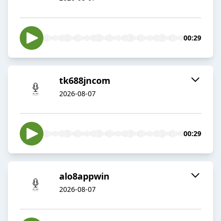
00:29
tk688jncom
2026-08-07
00:29
alo8appwin
2026-08-07