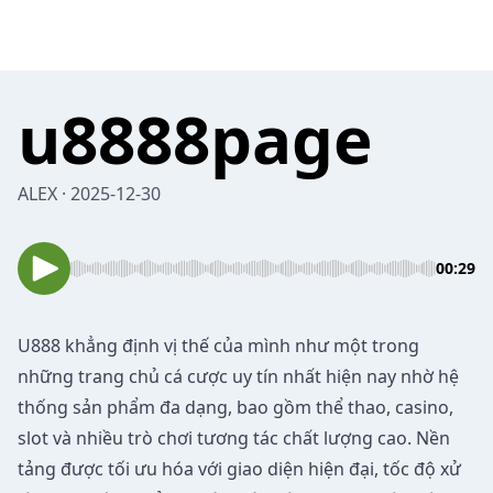
u8888page
ALEX · 2025-12-30
00:29
U888
khẳng định vị thế của mình như một trong
những trang chủ cá cược uy tín nhất hiện nay nhờ hệ
thống sản phẩm đa dạng, bao gồm thể thao, casino,
slot và nhiều trò chơi tương tác chất lượng cao. Nền
tảng được tối ưu hóa với giao diện hiện đại, tốc độ xử