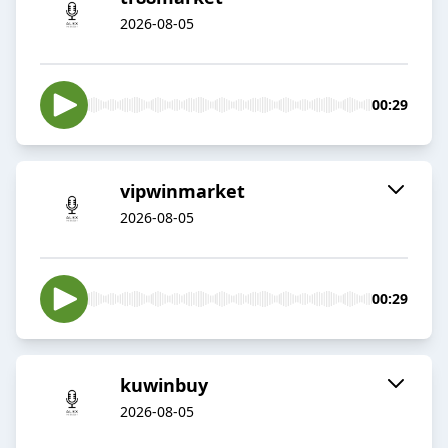
2026-08-05
00:29
vipwinmarket
2026-08-05
00:29
kuwinbuy
2026-08-05