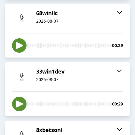
68winllc
2026-08-07
00:29
33win1dev
2026-08-07
00:29
8xbetsonl