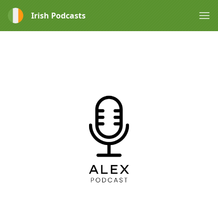
Irish Podcasts