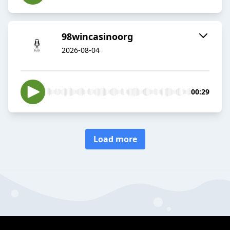
98wincasinoorg
2026-08-04
00:29
Load more