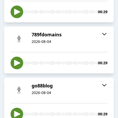
00:29
789fdomains
2026-08-04
00:29
go88blog
2026-08-04
00:29