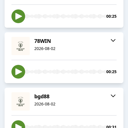
00:25
78WIN
2026-08-02
00:25
bgd88
2026-08-02
00:31