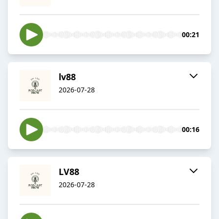
00:21
lv88
2026-07-28
00:16
LV88
2026-07-28