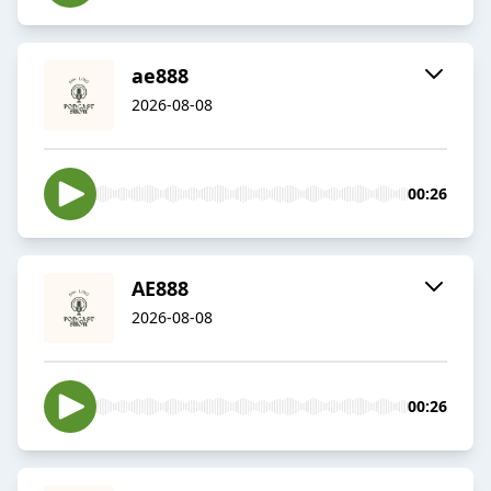
ae888
2026-08-08
00:26
AE888
2026-08-08
00:26