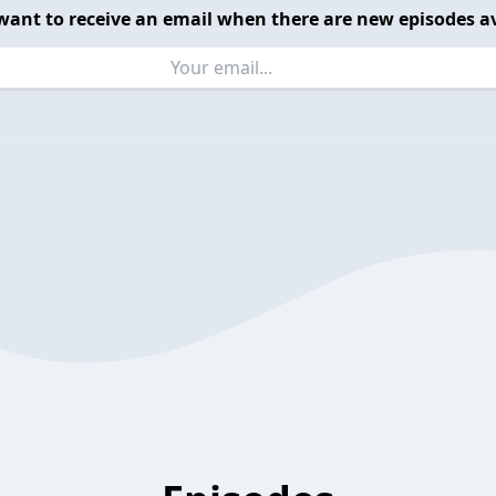
want to receive an email when there are new episodes av