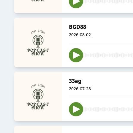
BGD88
2026-08-02
33ag
2026-07-28