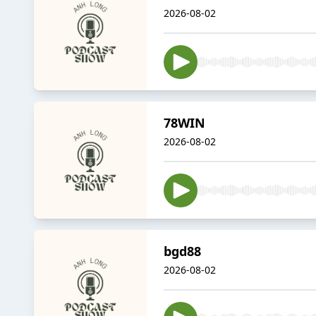
2026-08-02
78WIN
2026-08-02
bgd88
2026-08-02