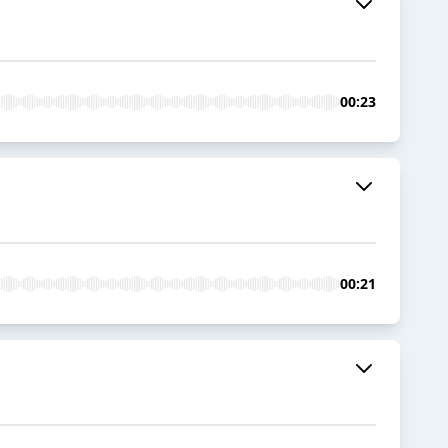
00:23
00:21