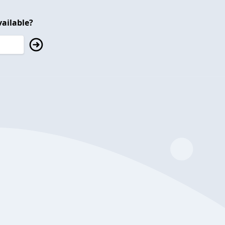
ailable?