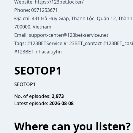
Website:
https://123bet.locker/
Phone: 0971253671
Địa chỉ: 431 Hà Huy Giáp, Thạnh Lộc, Quận 12, Thàn
700000, Vietnam
Email: support-center@123bet-service.net
Tags: #123BETService #123BET_contact #123BET_cas
#123BET_nhacaiuytin
SEOTOP1
SEOTOP1
No. of episodes:
2,973
Latest episode:
2026-08-08
Where can you listen?