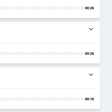
00:26
00:26
00:16