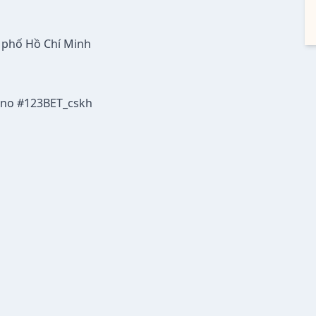
h phố Hồ Chí Minh
ino #123BET_cskh