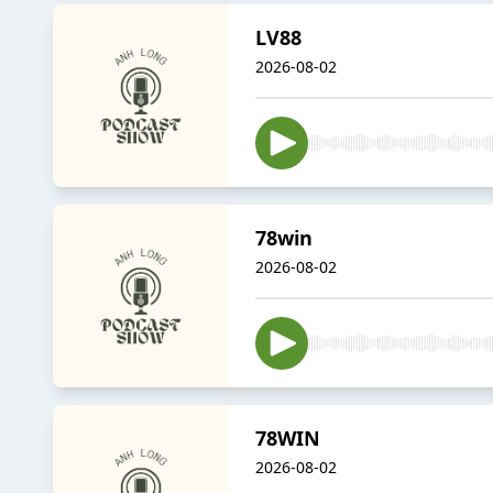
LV88
2026-08-02
78win
2026-08-02
78WIN
2026-08-02