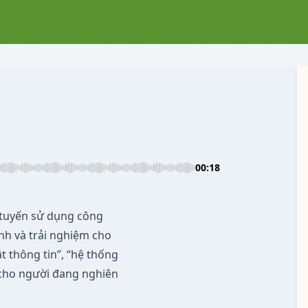
00:18
c tuyến sử dụng công
ịnh và trải nghiệm cho
t thông tin”, “hệ thống
 cho người đang nghiên