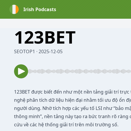
Irish Podcasts
123BET
SEOTOP1 · 2025-12-05
123BET
được biết đến như một nền tảng giải trí trự
nghệ phân tích dữ liệu hiện đại nhằm tối ưu độ ổn đ
người dùng. Nhờ tích hợp các yếu tố LSI như “bảo mậ
thông minh”, nền tảng này tạo ra bức tranh rõ ràng
cứu về các hệ thống giải trí trên môi trường số.