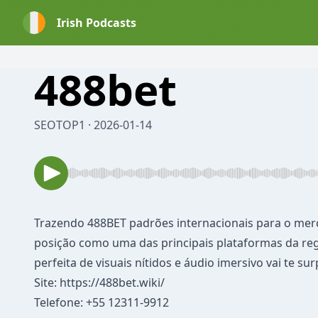
Irish Podcasts
488bet
SEOTOP1 · 2026-01-14
Trazendo
488BET
padrões internacionais para o mer
posição como uma das principais plataformas da re
perfeita de visuais nítidos e áudio imersivo vai te su
Site:
https://488bet.wiki/
Telefone: +55 12311-9912