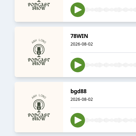
78WIN
2026-08-02
bgd88
2026-08-02