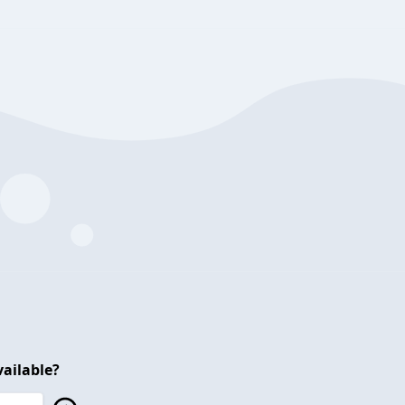
ailable?