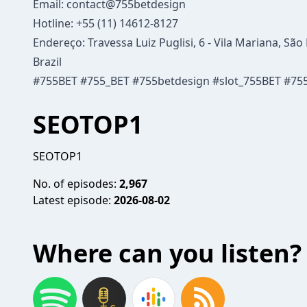
Email: contact@755betdesign
Hotline: +55 (11) 14612-8127
Endereço: Travessa Luiz Puglisi, 6 - Vila Mariana, São 
Brazil
#755BET #755_BET #755betdesign #slot_755BET #75
SEOTOP1
SEOTOP1
No. of episodes:
2,967
Latest episode:
2026-08-02
Where can you listen?