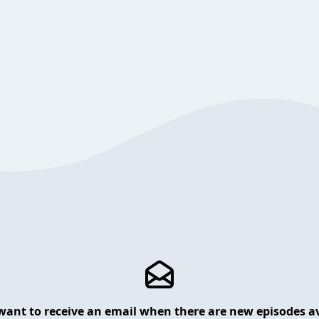
want to receive an email when there are new episodes av