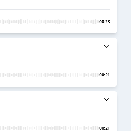
00:23
00:21
00:21