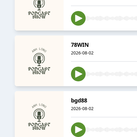
78WIN
2026-08-02
bgd88
2026-08-02