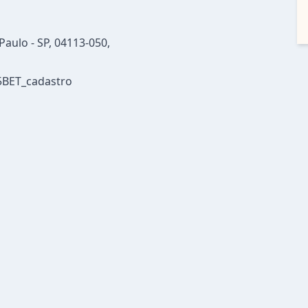
Paulo - SP, 04113-050,
5BET_cadastro