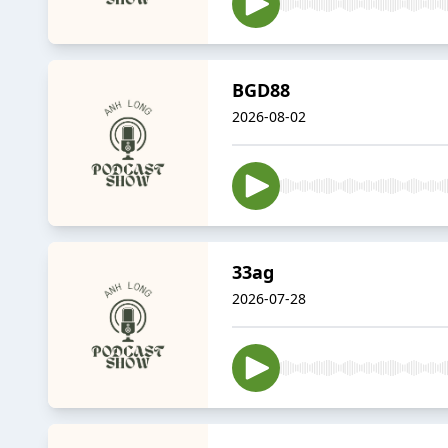
BGD88
2026-08-02
33ag
2026-07-28