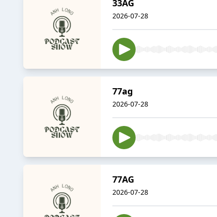
33AG
2026-07-28
77ag
2026-07-28
77AG
2026-07-28