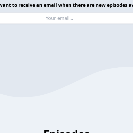
want to receive an email when there are new episodes av