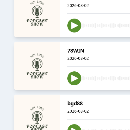
2026-08-02
78WIN
2026-08-02
bgd88
2026-08-02