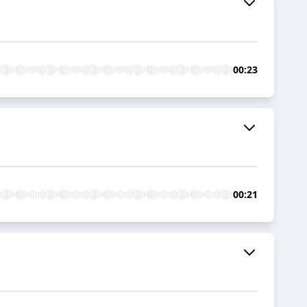
00:23
00:21