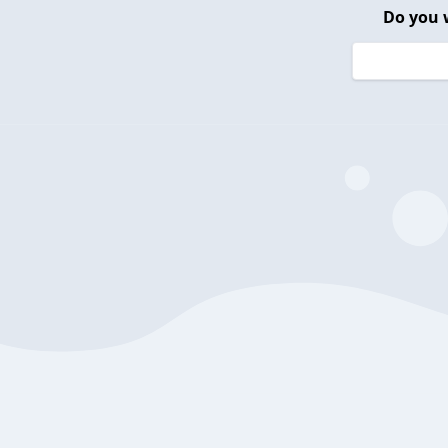
Do you 