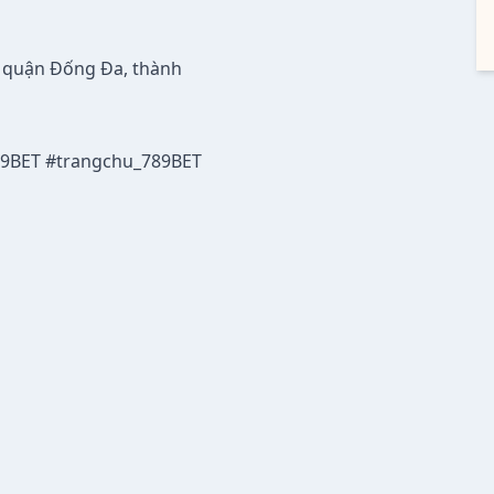
, quận Đống Đa, thành
89BET #trangchu_789BET