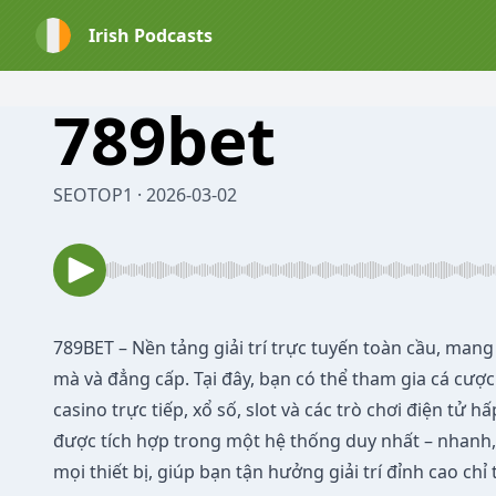
Irish Podcasts
789bet
SEOTOP1 · 2026-03-02
789BET
– Nền tảng giải trí trực tuyến toàn cầu, man
mà và đẳng cấp. Tại đây, bạn có thể tham gia cá cược
casino trực tiếp, xổ số, slot và các trò chơi điện tử h
được tích hợp trong một hệ thống duy nhất – nhanh, 
mọi thiết bị, giúp bạn tận hưởng giải trí đỉnh cao chỉ