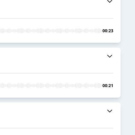
00:23
00:21