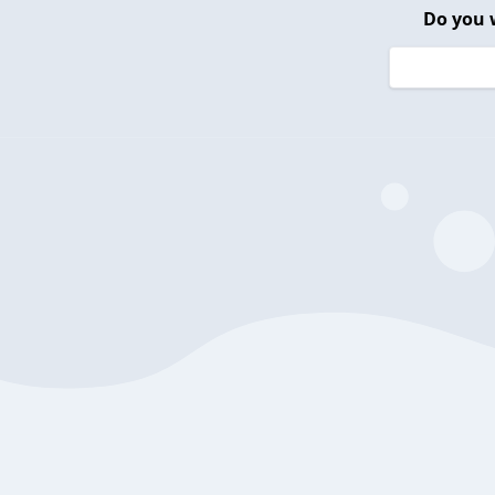
Do you 