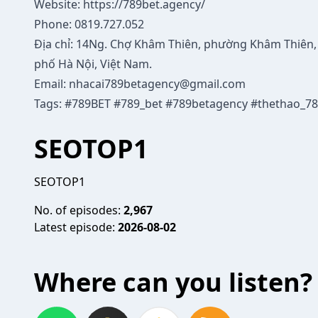
Website:
https://789bet.agency/
Phone: 0819.727.052
Địa chỉ: 14Ng. Chợ Khâm Thiên, phường Khâm Thiên
phố Hà Nội, Việt Nam.
Email: nhacai789betagency@gmail.com
Tags: #789BET #789_bet #789betagency #thethao_7
SEOTOP1
SEOTOP1
No. of episodes:
2,967
Latest episode:
2026-08-02
Where can you listen?