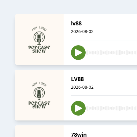
lv88
2026-08-02
LV88
2026-08-02
78win