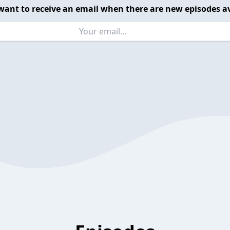
want to receive an email when there are new episodes av