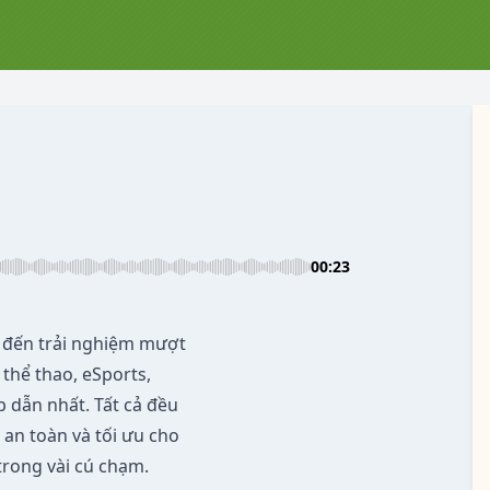
00:23
g đến trải nghiệm mượt
 thể thao, eSports,
ấp dẫn nhất. Tất cả đều
an toàn và tối ưu cho
 trong vài cú chạm.