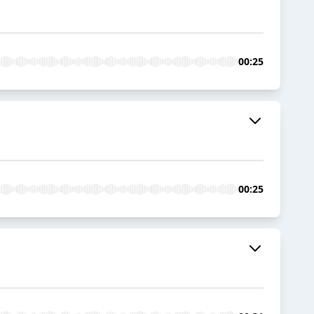
00:25
00:25