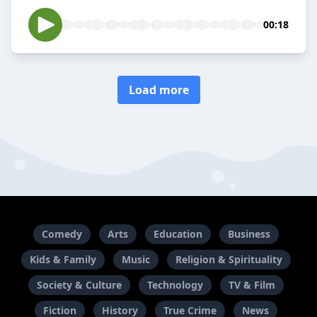
00:18
Load more
Comedy
Arts
Education
Business
Kids & Family
Music
Religion & Spirituality
Society & Culture
Technology
TV & Film
Fiction
History
True Crime
News