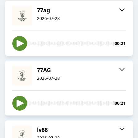
77ag
2026-07-28
00:21
77AG
2026-07-28
00:21
lv88
2026-07-28