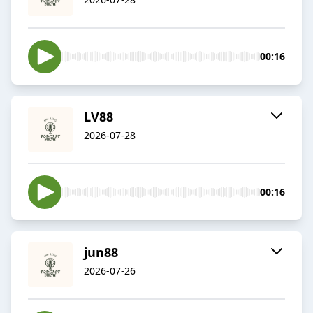
00:16
LV88
2026-07-28
00:16
jun88
2026-07-26