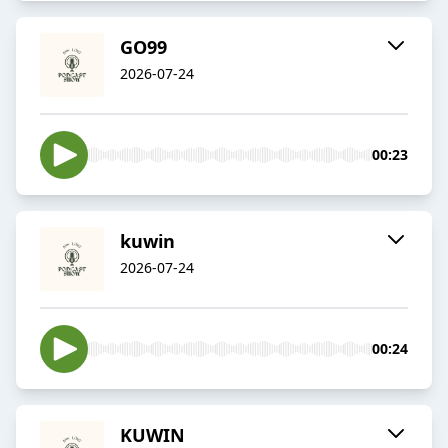
GO99
2026-07-24
00:23
kuwin
2026-07-24
00:24
KUWIN