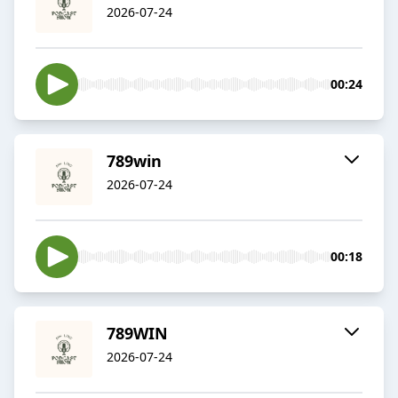
2026-07-24
00:24
789win
2026-07-24
00:18
789WIN
2026-07-24