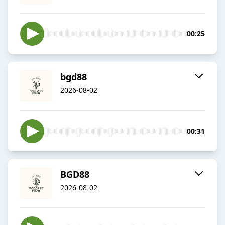
00:25
bgd88
2026-08-02
00:31
BGD88
2026-08-02