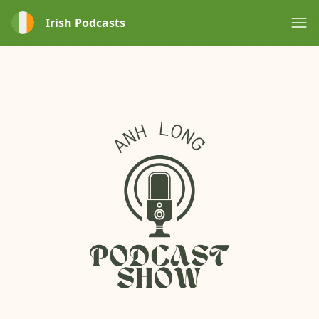
Irish Podcasts