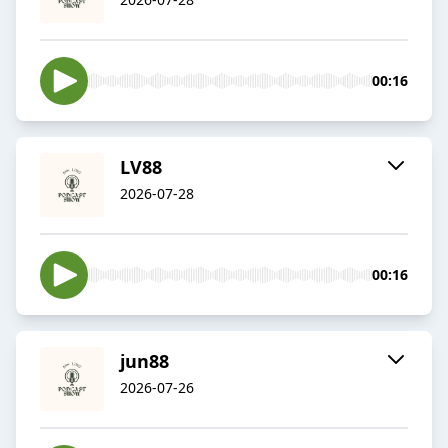
00:16
LV88
2026-07-28
00:16
jun88
2026-07-26