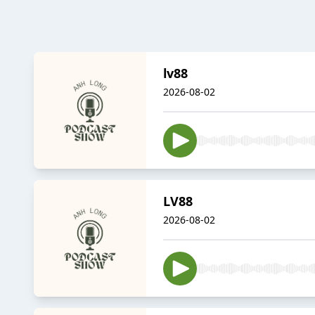
lv88
2026-08-02
LV88
2026-08-02