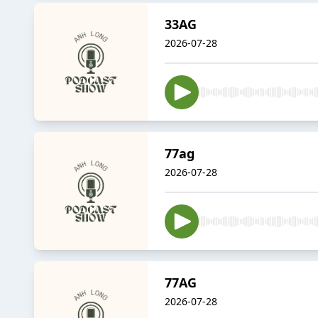
33AG
2026-07-28
77ag
2026-07-28
77AG
2026-07-28