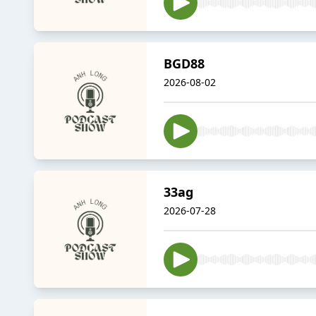
BGD88
2026-08-02
33ag
2026-07-28