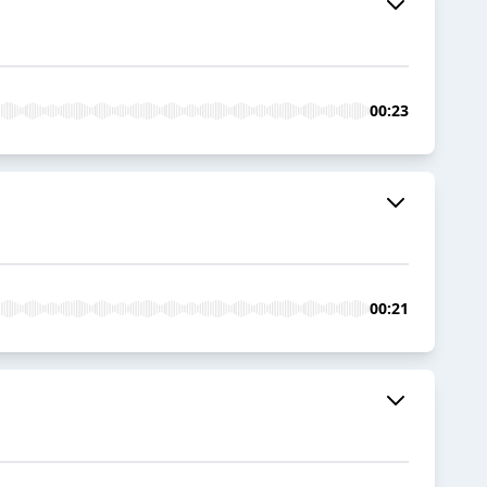
00:23
00:21