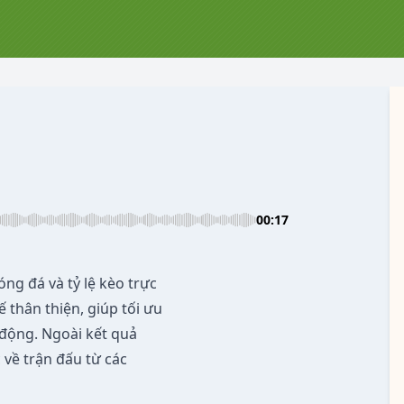
00:17
ng đá và tỷ lệ kèo trực
 thân thiện, giúp tối ưu
động. Ngoài kết quả
 về trận đấu từ các