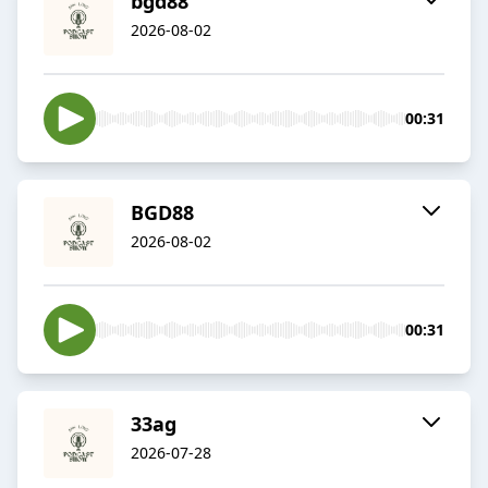
bgd88
2026-08-02
00:31
BGD88
2026-08-02
00:31
33ag
2026-07-28