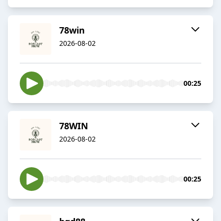
78win
2026-08-02
00:25
78WIN
2026-08-02
00:25