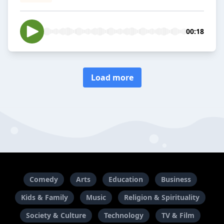
00:18
Load more
Comedy
Arts
Education
Business
Kids & Family
Music
Religion & Spirituality
Society & Culture
Technology
TV & Film