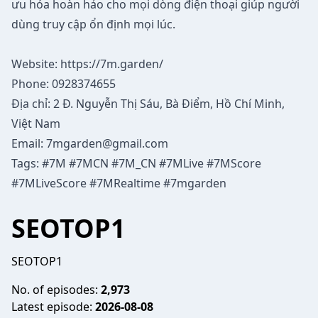
ưu hóa hoàn hảo cho mọi dòng điện thoại giúp người
dùng truy cập ổn định mọi lúc.
Website:
https://7m.garden/
Phone: 0928374655
Địa chỉ: 2 Đ. Nguyễn Thị Sáu, Bà Điểm, Hồ Chí Minh,
Việt Nam
Email: 7mgarden@gmail.com
Tags: #7M #7MCN #7M_CN #7MLive #7MScore
#7MLiveScore #7MRealtime #7mgarden
SEOTOP1
SEOTOP1
No. of episodes:
2,973
Latest episode:
2026-08-08