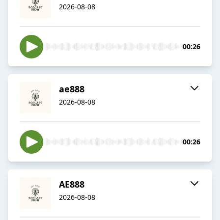
2026-08-08
00:26
ae888
2026-08-08
00:26
AE888
2026-08-08