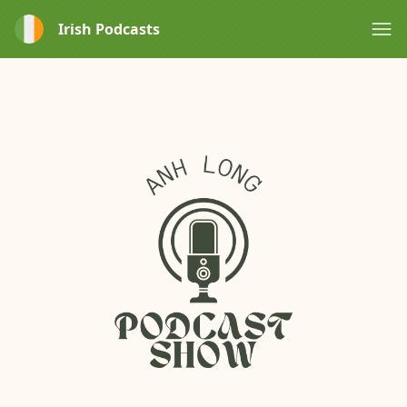
Irish Podcasts