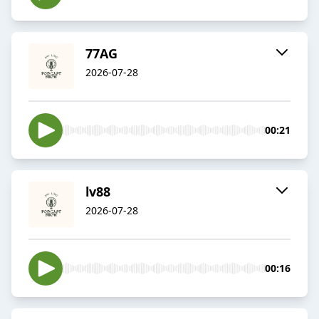
77AG
2026-07-28
00:21
lv88
2026-07-28
00:16