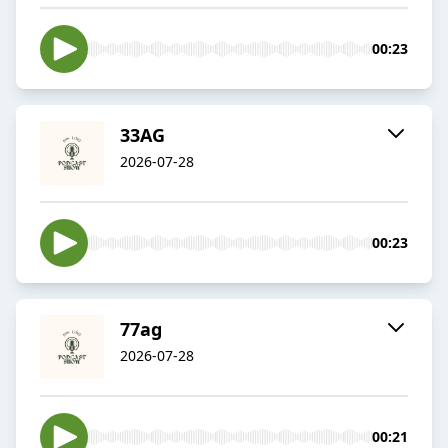
00:23
33AG
2026-07-28
00:23
77ag
2026-07-28
00:21