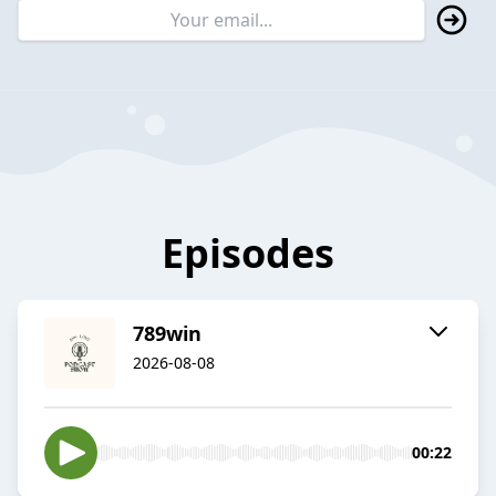
Episodes
789win
2026-08-08
00:22