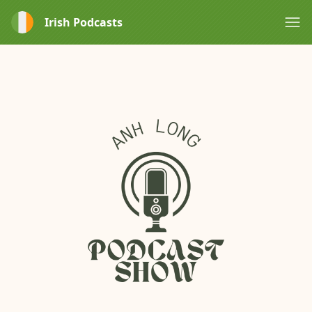
Irish Podcasts