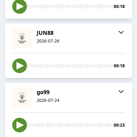
00:18
JUN88
2026-07-26
00:18
go99
2026-07-24
00:23