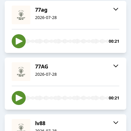
77ag
2026-07-28
00:21
77AG
2026-07-28
00:21
lv88
2026-07-28