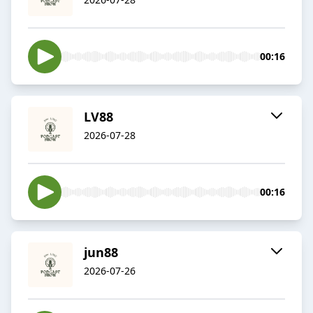
00:16
LV88
2026-07-28
00:16
jun88
2026-07-26