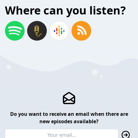
Where can you listen?
Do you want to receive an email when there are
new episodes available?