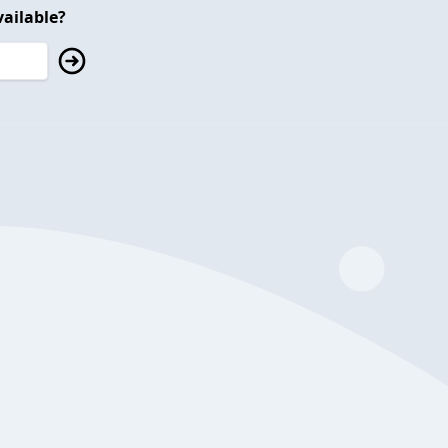
ailable?