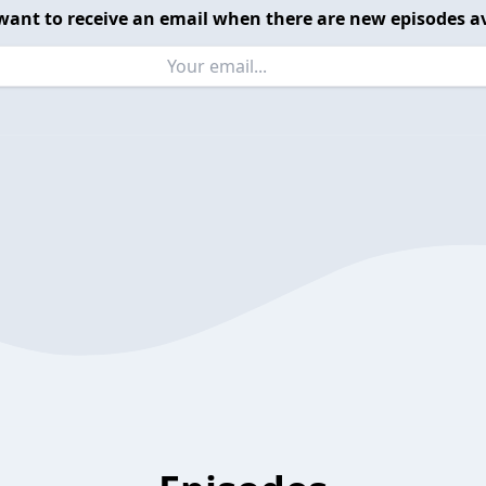
want to receive an email when there are new episodes av