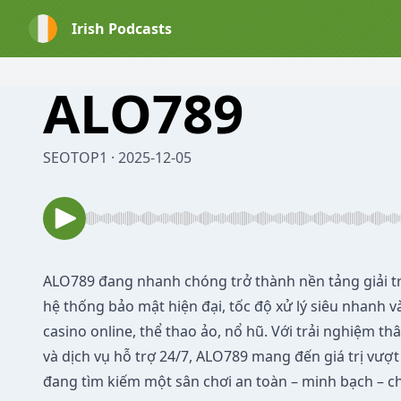
Irish Podcasts
ALO789
SEOTOP1 · 2025-12-05
ALO789
đang nhanh chóng trở thành nền tảng giải trí
hệ thống bảo mật hiện đại, tốc độ xử lý siêu nhanh v
casino online, thể thao ảo, nổ hũ. Với trải nghiệm thâ
và dịch vụ hỗ trợ 24/7, ALO789 mang đến giá trị vượt
đang tìm kiếm một sân chơi an toàn – minh bạch – c