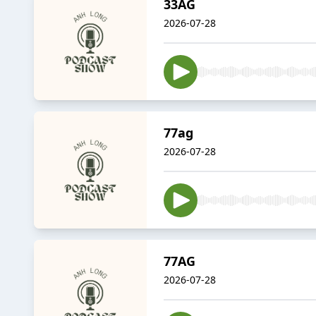
33AG
2026-07-28
77ag
2026-07-28
77AG
2026-07-28