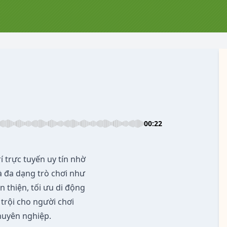
00:22
 trực tuyến uy tín nhờ
à đa dạng trò chơi như
n thiện, tối ưu di động
 trội cho người chơi
huyên nghiệp.