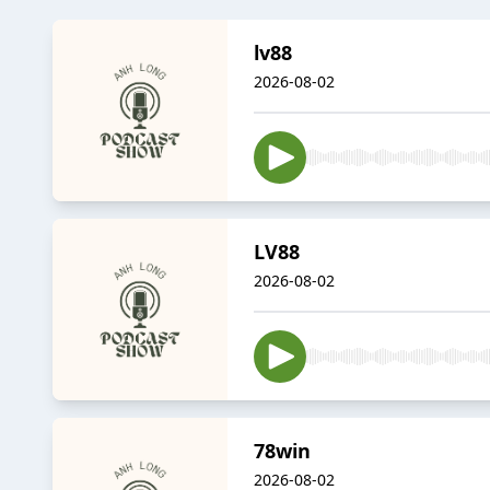
lv88
2026-08-02
LV88
2026-08-02
78win
2026-08-02