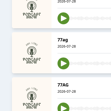
2026-07-28
77ag
2026-07-28
77AG
2026-07-28