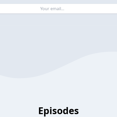
Episodes