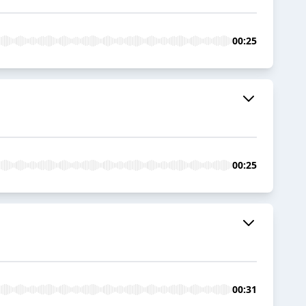
00:25
00:25
00:31