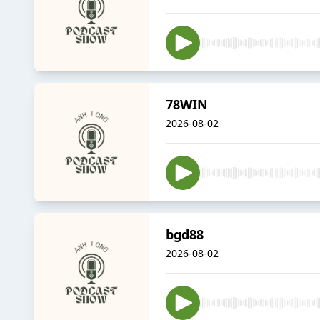
78WIN
2026-08-02
bgd88
2026-08-02