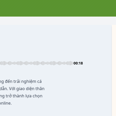
00:18
ang đến trải nghiệm cá
dẫn. Với giao diện thân
ang trở thành lựa chọn
nline.