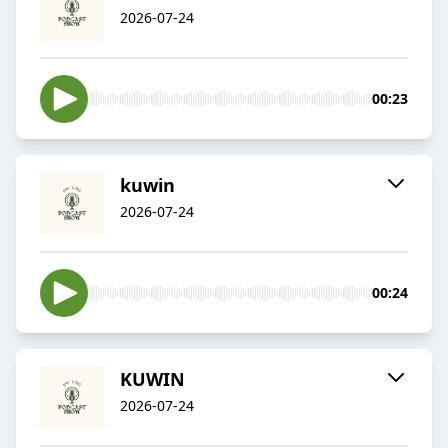
2026-07-24
00:23
kuwin
2026-07-24
00:24
KUWIN
2026-07-24