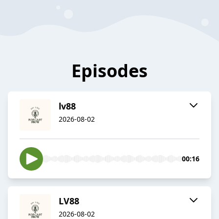
Episodes
lv88
2026-08-02
00:16
LV88
2026-08-02