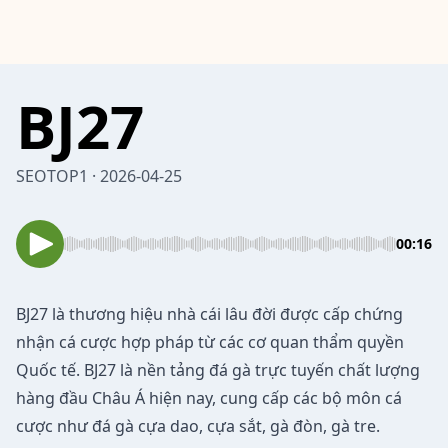
BJ27
SEOTOP1 · 2026-04-25
00:16
BJ27
là thương hiệu nhà cái lâu đời được cấp chứng
nhận cá cược hợp pháp từ các cơ quan thẩm quyền
Quốc tế. BJ27 là nền tảng đá gà trực tuyến chất lượng
hàng đầu Châu Á hiện nay, cung cấp các bộ môn cá
cược như đá gà cựa dao, cựa sắt, gà đòn, gà tre.