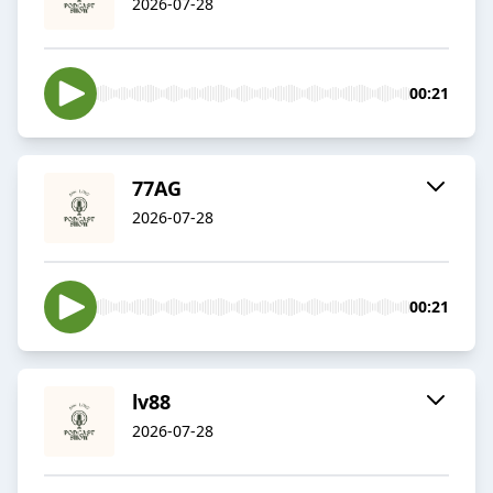
2026-07-28
00:21
77AG
2026-07-28
00:21
lv88
2026-07-28