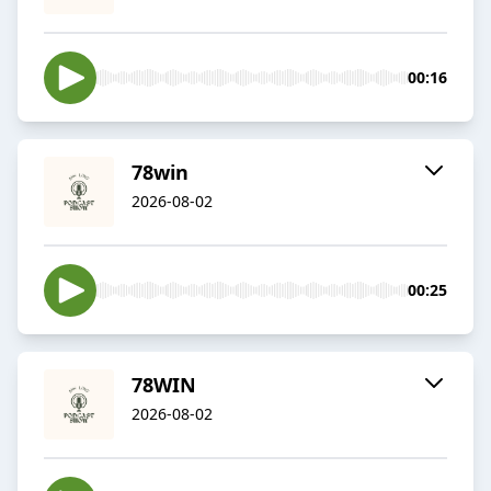
00:16
78win
2026-08-02
00:25
78WIN
2026-08-02