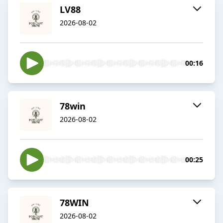
LV88
2026-08-02
00:16
78win
2026-08-02
00:25
78WIN
2026-08-02