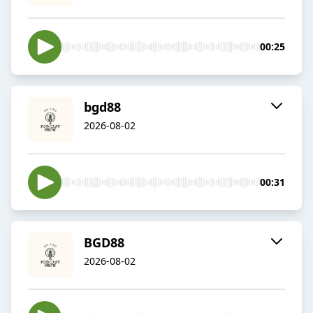
00:25
bgd88
2026-08-02
00:31
BGD88
2026-08-02