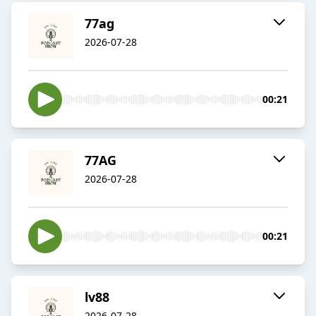
77ag
2026-07-28
00:21
77AG
2026-07-28
00:21
lv88
2026-07-28