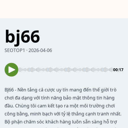
bj66
SEOTOP1 · 2026-04-06
00:17
⁠BJ66⁠
- Nền tảng cá cược uy tín mang đến thế giới trò
chơi đa dạng với tính năng bảo mật thông tin hàng
đầu. Chúng tôi cam kết tạo ra một môi trường chơi
công bằng, minh bạch với tỷ lệ thắng cạnh tranh nhất.
Bộ phận chăm sóc khách hàng luôn sẵn sàng hỗ trợ