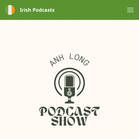
Irish Podcasts