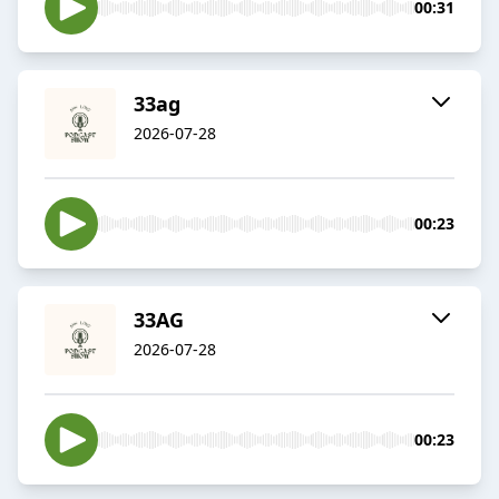
00:31
33ag
2026-07-28
00:23
33AG
2026-07-28
00:23