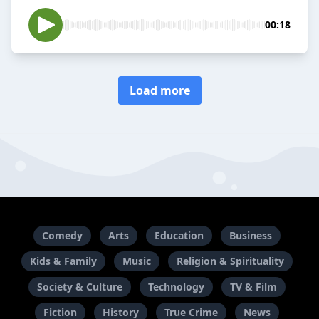
00:18
Load more
Comedy
Arts
Education
Business
Kids & Family
Music
Religion & Spirituality
Society & Culture
Technology
TV & Film
Fiction
History
True Crime
News