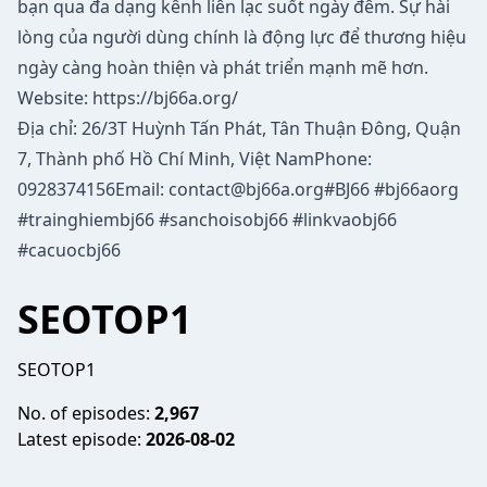
bạn qua đa dạng kênh liên lạc suốt ngày đêm. Sự hài
lòng của người dùng chính là động lực để thương hiệu
ngày càng hoàn thiện và phát triển mạnh mẽ hơn.
Website:
⁠https://bj66a.org/⁠
Địa chỉ: 26/3T Huỳnh Tấn Phát, Tân Thuận Đông, Quận
7, Thành phố Hồ Chí Minh, Việt NamPhone:
0928374156Email: contact@bj66a.org#BJ66 #bj66aorg
#trainghiembj66 #sanchoisobj66 #linkvaobj66
#cacuocbj66
SEOTOP1
SEOTOP1
No. of episodes:
2,967
Latest episode:
2026-08-02