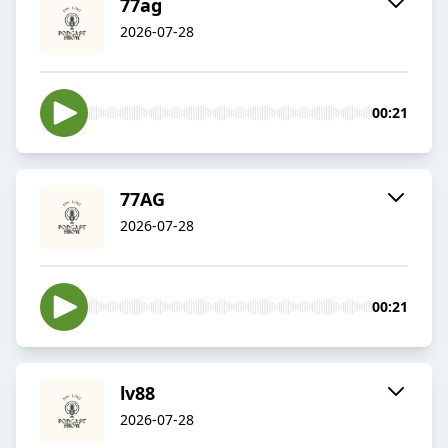
77ag
2026-07-28
00:21
77AG
2026-07-28
00:21
lv88
2026-07-28