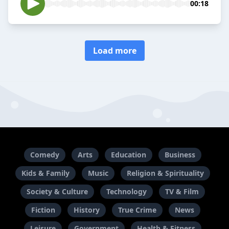
00:18
Load more
Comedy
Arts
Education
Business
Kids & Family
Music
Religion & Spirituality
Society & Culture
Technology
TV & Film
Fiction
History
True Crime
News
Leisure
Government
Health & Fitness