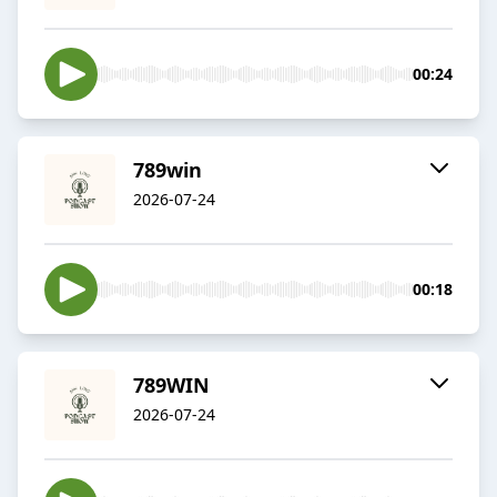
00:24
789win
2026-07-24
00:18
789WIN
2026-07-24