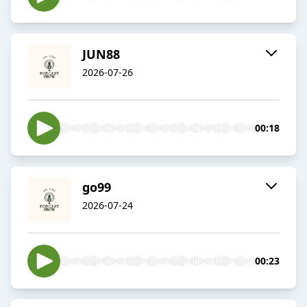
JUN88
2026-07-26
00:18
go99
2026-07-24
00:23