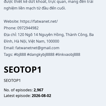
được thiết kế dứt khoát, trực quan, mang đến trải
nghiệm liền mạch từ đầu đến cuối.
Website:
https://fatwanet.net/
Phone: 0972944982
Địa chỉ: 120 Ngõ 14 Nguyên Hồng, Thành Công, Ba
Đình, Hà Nội, Việt Nam, 100000
Email: fatwanetnet@gmail.com
Tags: #bj888 #dangkybj8888 #linkvaobj888
SEOTOP1
SEOTOP1
No. of episodes:
2,967
Latest episode:
2026-08-02