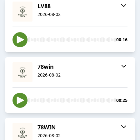
LV88
2026-08-02
00:16
78win
2026-08-02
00:25
78WIN
2026-08-02