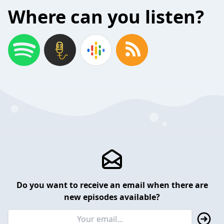
Where can you listen?
Do you want to receive an email when there are
new episodes available?