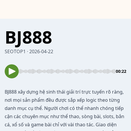
BJ888
SEOTOP1 · 2026-04-22
00:22
BJ888
xây dựng hệ sinh thái giải trí trực tuyến rõ ràng,
nơi mọi sản phẩm đều được sắp xếp logic theo từng
danh mục cụ thể. Người chơi có thể nhanh chóng tiếp
cận các chuyên mục như thể thao, sòng bài, slots, bắn
cá, xổ số và game bài chỉ với vài thao tác. Giao diện