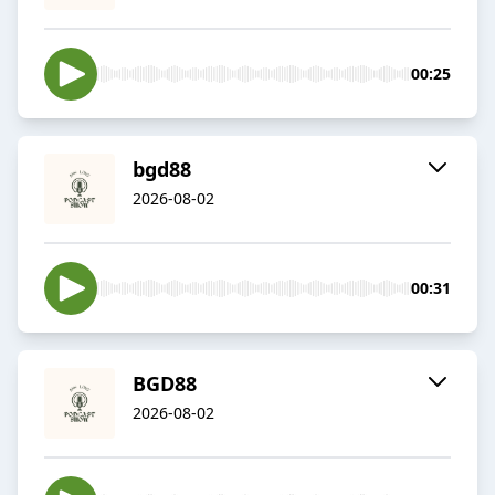
00:25
bgd88
2026-08-02
00:31
BGD88
2026-08-02