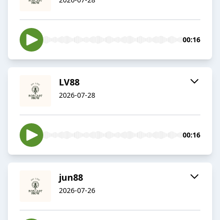
00:16
LV88
2026-07-28
00:16
jun88
2026-07-26