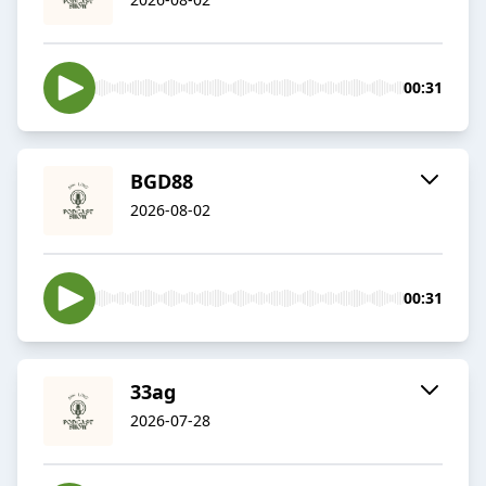
00:31
BGD88
2026-08-02
00:31
33ag
2026-07-28