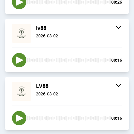
00:26
lv88
2026-08-02
00:16
LV88
2026-08-02
00:16