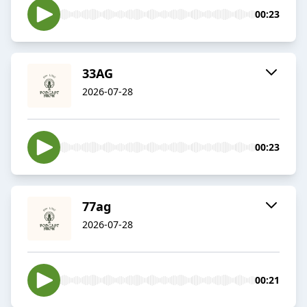
00:23
33AG
2026-07-28
00:23
77ag
2026-07-28
00:21