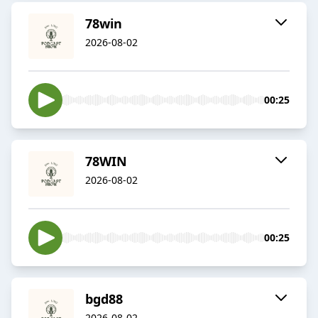
78win
2026-08-02
00:25
78WIN
2026-08-02
00:25
bgd88
2026-08-02