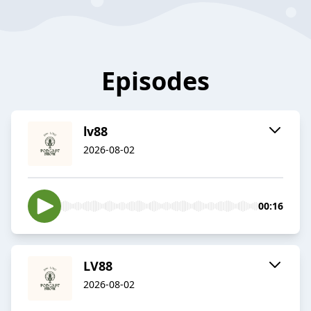
Episodes
lv88
2026-08-02
00:16
LV88
2026-08-02