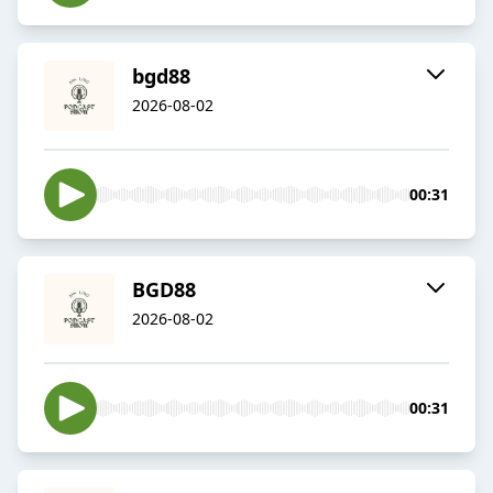
bgd88
2026-08-02
00:31
BGD88
2026-08-02
00:31