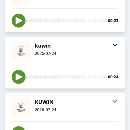
00:23
kuwin
2026-07-24
00:24
KUWIN
2026-07-24