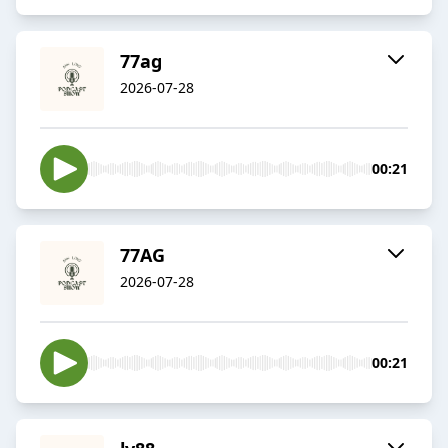
77ag
2026-07-28
00:21
77AG
2026-07-28
00:21