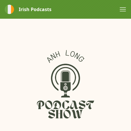
Irish Podcasts