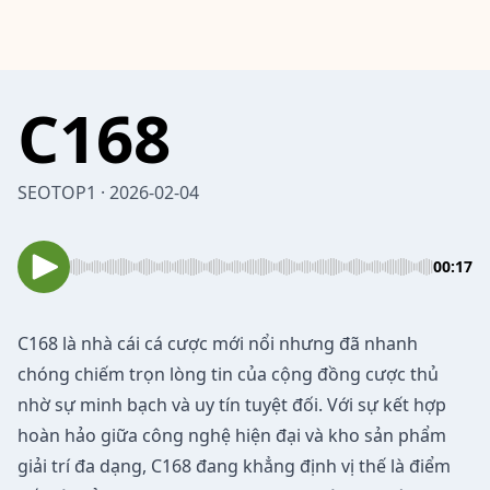
C168
SEOTOP1 · 2026-02-04
00:17
C168
là nhà cái cá cược mới nổi nhưng đã nhanh
chóng chiếm trọn lòng tin của cộng đồng cược thủ
nhờ sự minh bạch và uy tín tuyệt đối. Với sự kết hợp
hoàn hảo giữa công nghệ hiện đại và kho sản phẩm
giải trí đa dạng, C168 đang khẳng định vị thế là điểm