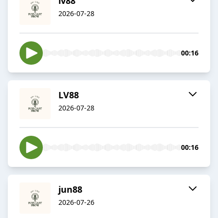
lv88
2026-07-28
00:16
LV88
2026-07-28
00:16
jun88
2026-07-26