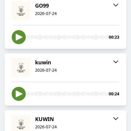
GO99
2026-07-24
00:23
kuwin
2026-07-24
00:24
KUWIN
2026-07-24