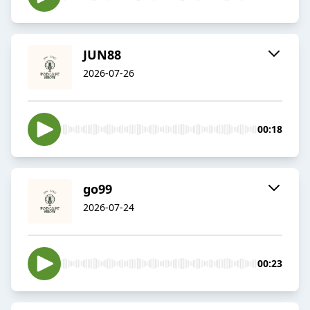
JUN88
2026-07-26
00:18
go99
2026-07-24
00:23