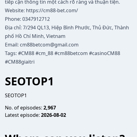
tiếp cận thông tin một cách rõ ràng và thuận tiện.
Website:
https://cm88-bet.com/
Phone: 0347912712
Địa chỉ: 7/294 QL13, Hiệp Bình Phước, Thủ Đức, Thành
phố Hồ Chí Minh, Vietnam
Email: cm88betcom@gmail.com
Tags: #CM88 #cm_88 #cm88betcom #casinoCM88
#CM88giaitri
SEOTOP1
SEOTOP1
No. of episodes:
2,967
Latest episode:
2026-08-02