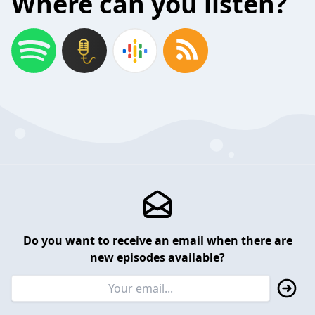
Where can you listen?
Do you want to receive an email when there are
new episodes available?