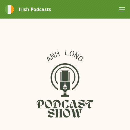
Irish Podcasts