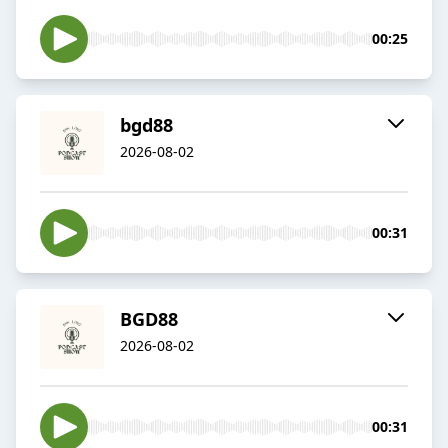
00:25
bgd88
2026-08-02
00:31
BGD88
2026-08-02
00:31