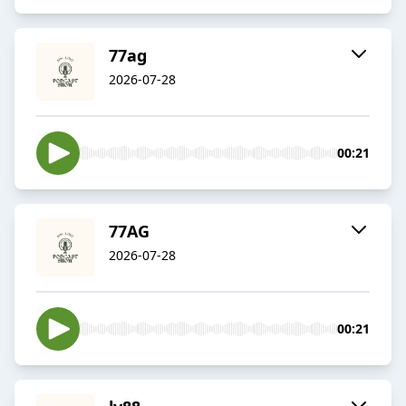
77ag
2026-07-28
00:21
77AG
2026-07-28
00:21