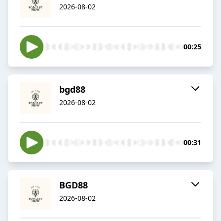
2026-08-02
00:25
bgd88
2026-08-02
00:31
BGD88
2026-08-02