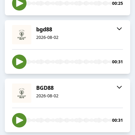
00:25
bgd88
2026-08-02
00:31
BGD88
2026-08-02
00:31