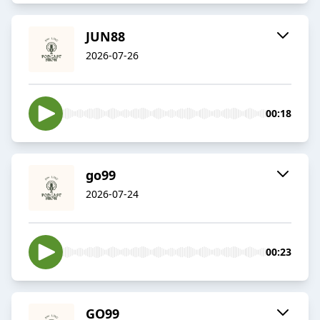
JUN88
2026-07-26
00:18
go99
2026-07-24
00:23
GO99