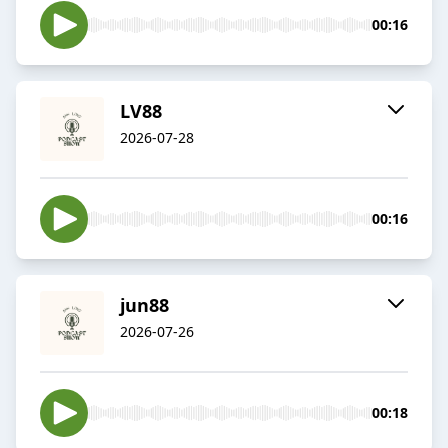
00:16
LV88
2026-07-28
00:16
jun88
2026-07-26
00:18