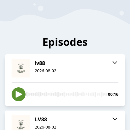
Episodes
lv88
2026-08-02
00:16
LV88
2026-08-02