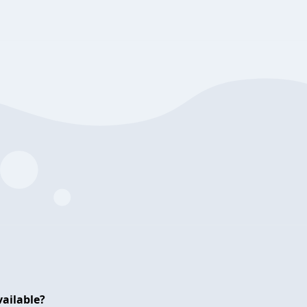
ailable?