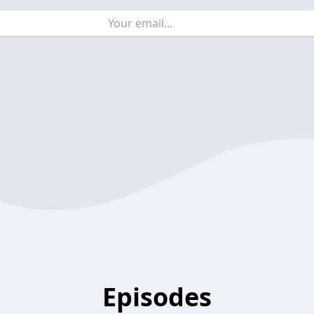
Episodes