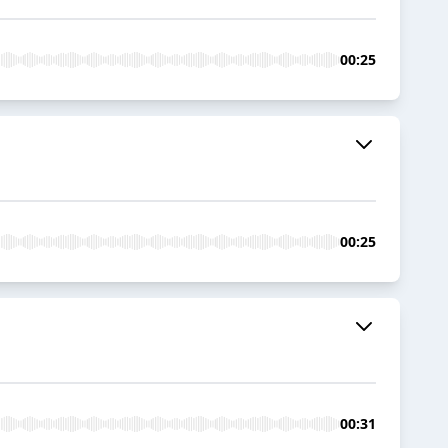
00:25
00:25
00:31