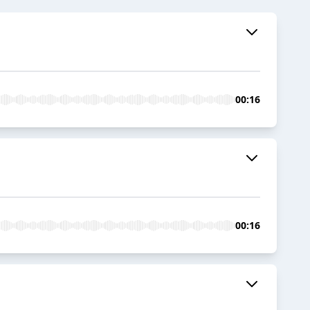
00:16
00:16