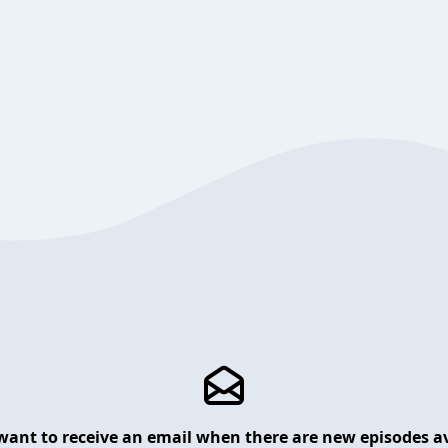
want to receive an email when there are new episodes av