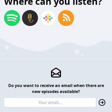
Where can you listen?
Do you want to receive an email when there are
new episodes available?