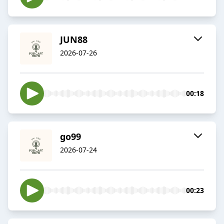
JUN88
2026-07-26
00:18
go99
2026-07-24
00:23