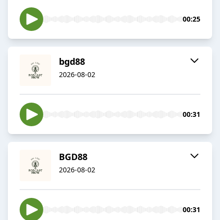
00:25
bgd88
2026-08-02
00:31
BGD88
2026-08-02
00:31