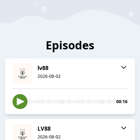
Episodes
lv88
2026-08-02
00:16
LV88
2026-08-02