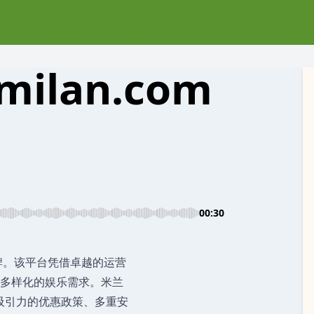
amilan.com
00:30
牌。该平台凭借卓越的运营
多样化的娱乐需求。米兰
具吸引力的优惠政策、多重安