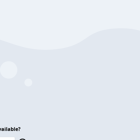
ailable?