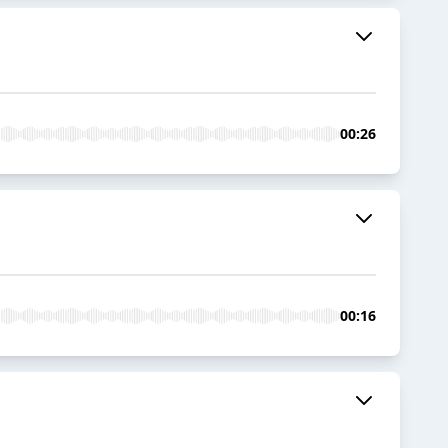
00:26
00:16