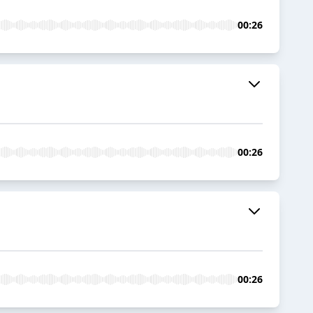
00:26
00:26
00:26