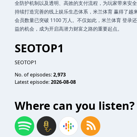
全防护机制以及透明、高效的支付流程，为玩家带来安全
持续打造完善的线上娱乐生态体系，米兰体育 赢得了越
会员数量已突破 1100 万人。不仅如此，米兰体育 登
益的机会，成为开启高潜力财富之路的重要起点。
SEOTOP1
SEOTOP1
No. of episodes:
2,973
Latest episode:
2026-08-08
Where can you listen?