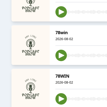
78win
2026-08-02
78WIN
2026-08-02