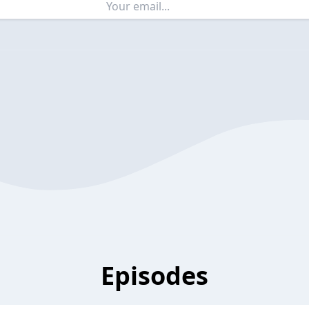
Episodes