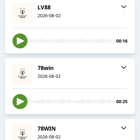
LV88
2026-08-02
00:16
78win
2026-08-02
00:25
78WIN
2026-08-02