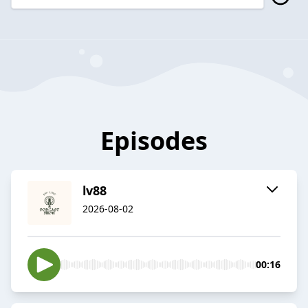
Episodes
lv88
2026-08-02
00:16