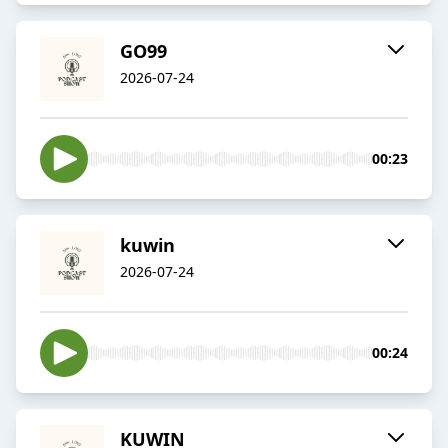
GO99
2026-07-24
00:23
kuwin
2026-07-24
00:24
KUWIN