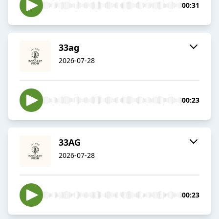
00:31
33ag
2026-07-28
00:23
33AG
2026-07-28
00:23