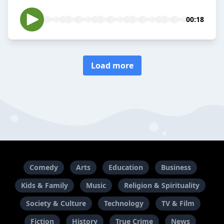
00:18
Load more
Comedy
Arts
Education
Business
Kids & Family
Music
Religion & Spirituality
Society & Culture
Technology
TV & Film
Fiction
History
True Crime
News