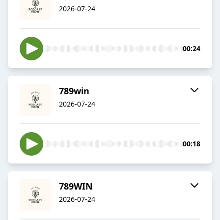
2026-07-24
00:24
789win
2026-07-24
00:18
789WIN
2026-07-24