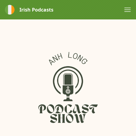
Irish Podcasts