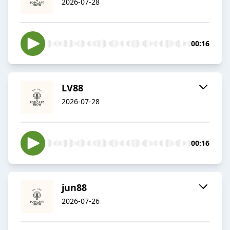
2026-07-28
00:16
LV88
2026-07-28
00:16
jun88
2026-07-26