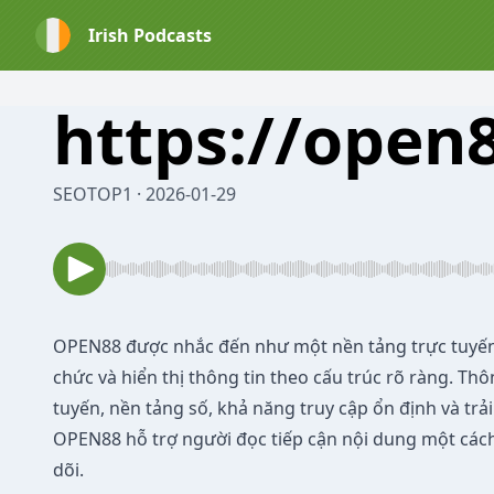
Irish Podcasts
https://open8
SEOTOP1 · 2026-01-29
OPEN88
được nhắc đến như một nền tảng trực tuyến 
chức và hiển thị thông tin theo cấu trúc rõ ràng. Th
tuyến, nền tảng số, khả năng truy cập ổn định và tr
OPEN88 hỗ trợ người đọc tiếp cận nội dung một cách
dõi.