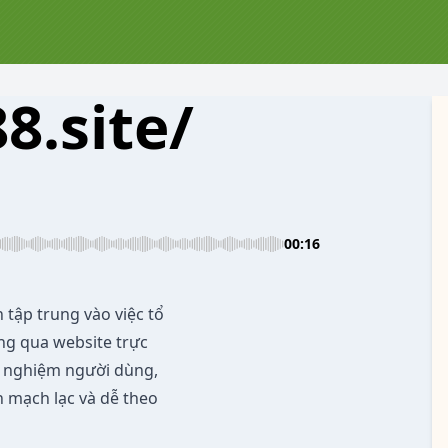
8.site/
00:16
tập trung vào việc tổ
ông qua website trực
ải nghiệm người dùng,
 mạch lạc và dễ theo