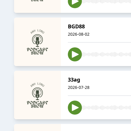
BGD88
2026-08-02
33ag
2026-07-28