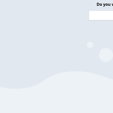
Do you 