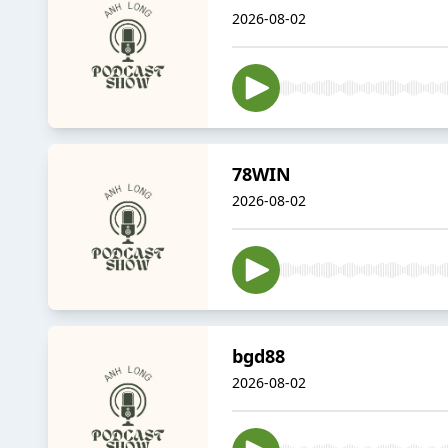
2026-08-02
78WIN
2026-08-02
bgd88
2026-08-02