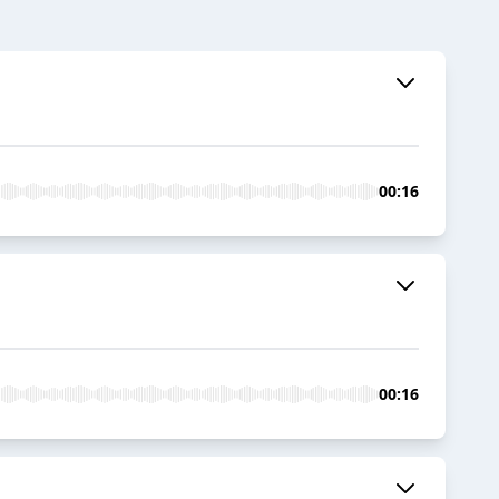
00:16
00:16