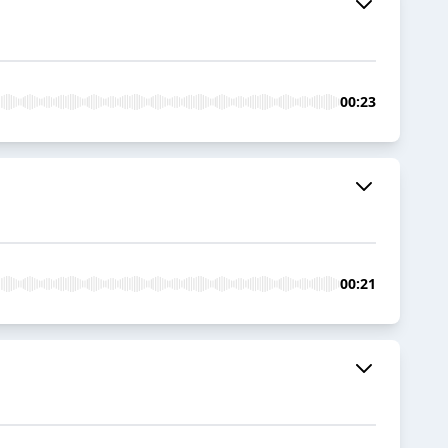
00:23
00:21