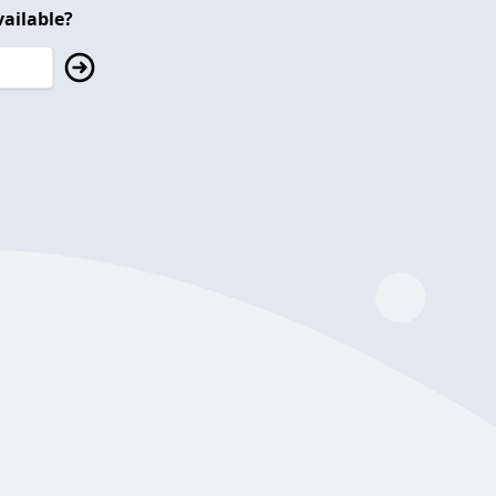
ailable?