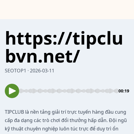
https://tipclu
bvn.net/⁠⁠
SEOTOP1 · 2026-03-11
00:19
⁠TIPCLUB⁠
là nền tảng giải trí trực tuyến hàng đầu cung
cấp đa dạng các trò chơi đổi thưởng hấp dẫn. Đội ngũ
kỹ thuật chuyên nghiệp luôn túc trực để duy trì ổn