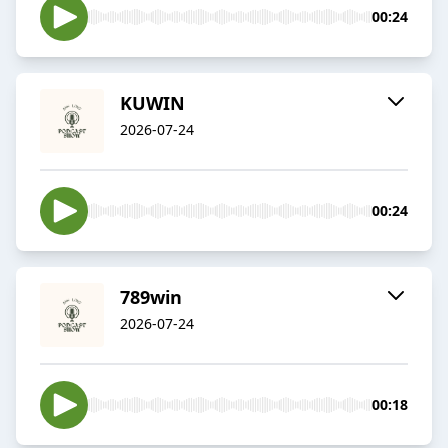
00:24
KUWIN
2026-07-24
00:24
789win
2026-07-24
00:18