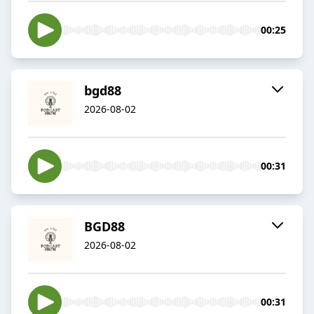
00:25
bgd88
2026-08-02
00:31
BGD88
2026-08-02
00:31