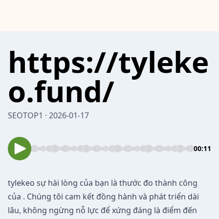
https://tyleke
o.fund/
SEOTOP1 · 2026-01-17
00:11
tylekeo
sự hài lòng của bạn là thước đo thành công
của . Chúng tôi cam kết đồng hành và phát triển dài
lâu, không ngừng nỗ lực để xứng đáng là điểm đến