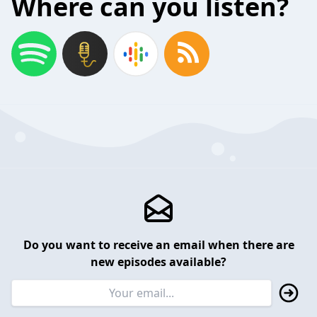
Where can you listen?
Do you want to receive an email when there are
new episodes available?