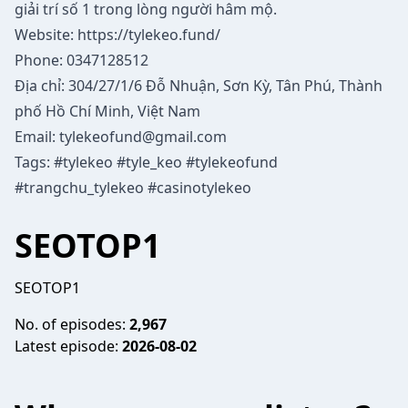
giải trí số 1 trong lòng người hâm mộ.
Website:
https://tylekeo.fund/
Phone: 0347128512
Địa chỉ: 304/27/1/6 Đỗ Nhuận, Sơn Kỳ, Tân Phú, Thành
phố Hồ Chí Minh, Việt Nam
Email: tylekeofund@gmail.com
Tags: #tylekeo #tyle_keo #tylekeofund
#trangchu_tylekeo #casinotylekeo
SEOTOP1
SEOTOP1
No. of episodes:
2,967
Latest episode:
2026-08-02