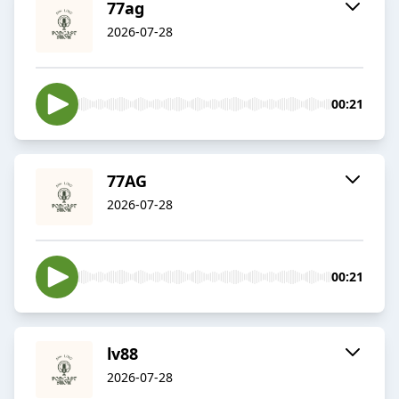
77ag
2026-07-28
00:21
77AG
2026-07-28
00:21
lv88
2026-07-28