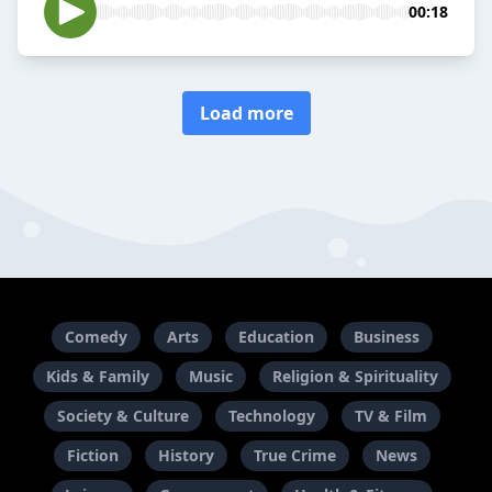
00:18
Load more
Comedy
Arts
Education
Business
Kids & Family
Music
Religion & Spirituality
Society & Culture
Technology
TV & Film
Fiction
History
True Crime
News