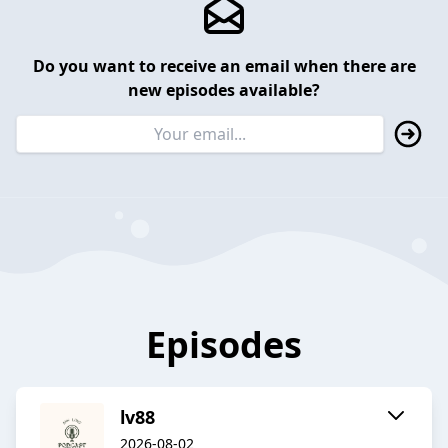
Do you want to receive an email when there are
new episodes available?
Episodes
lv88
2026-08-02