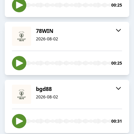
00:25
78WIN
2026-08-02
00:25
bgd88
2026-08-02
00:31