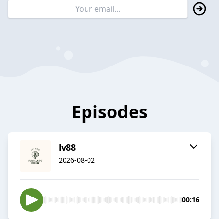
Episodes
lv88
2026-08-02
00:16