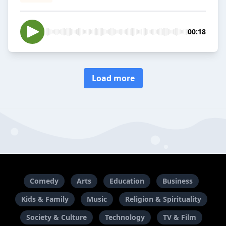
00:18
Load more
Comedy
Arts
Education
Business
Kids & Family
Music
Religion & Spirituality
Society & Culture
Technology
TV & Film