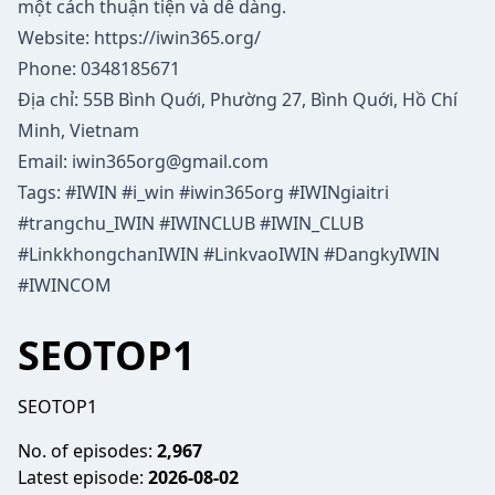
một cách thuận tiện và dễ dàng.
Website:
https://iwin365.org/
Phone: 0348185671
Địa chỉ: 55B Bình Quới, Phường 27, Bình Quới, Hồ Chí
Minh, Vietnam
Email: iwin365org@gmail.com
Tags: #IWIN #i_win #iwin365org #IWINgiaitri
#trangchu_IWIN #IWINCLUB #IWIN_CLUB
#LinkkhongchanIWIN #LinkvaoIWIN #DangkyIWIN
#IWINCOM
SEOTOP1
SEOTOP1
No. of episodes:
2,967
Latest episode:
2026-08-02