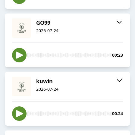
GO99
2026-07-24
00:23
kuwin
2026-07-24
00:24