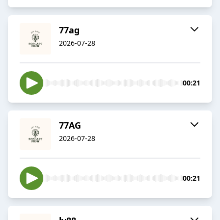
77ag
2026-07-28
00:21
77AG
2026-07-28
00:21