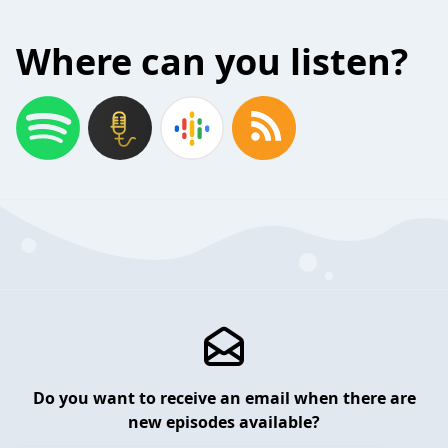
Where can you listen?
Do you want to receive an email when there are
new episodes available?