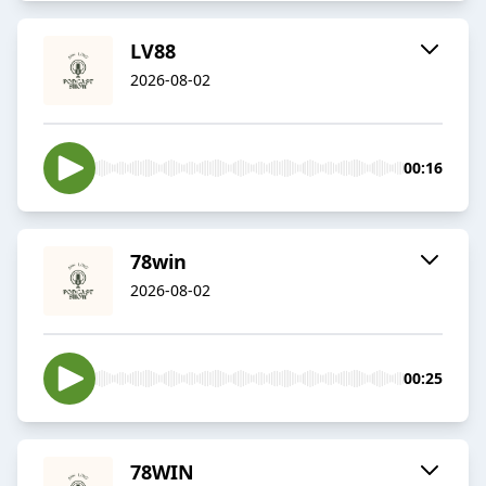
LV88
2026-08-02
00:16
78win
2026-08-02
00:25
78WIN