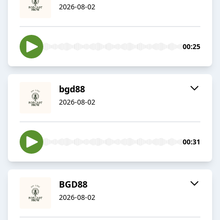
2026-08-02
00:25
bgd88
2026-08-02
00:31
BGD88
2026-08-02