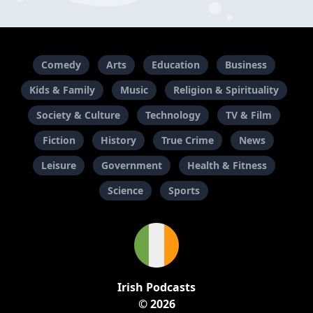
Comedy
Arts
Education
Business
Kids & Family
Music
Religion & Spirituality
Society & Culture
Technology
TV & Film
Fiction
History
True Crime
News
Leisure
Government
Health & Fitness
Science
Sports
Irish Podcasts
© 2026