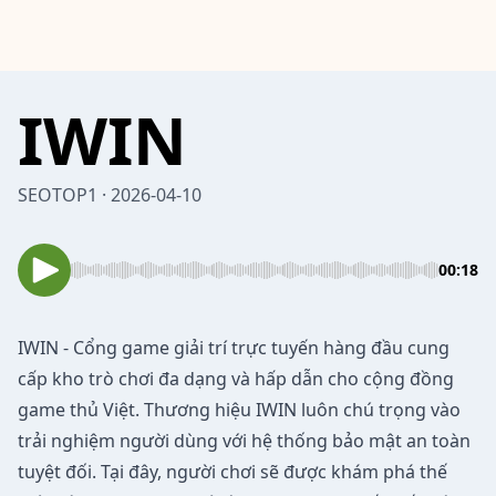
IWIN
SEOTOP1 · 2026-04-10
00:18
IWIN
- Cổng game giải trí trực tuyến hàng đầu cung
cấp kho trò chơi đa dạng và hấp dẫn cho cộng đồng
game thủ Việt. Thương hiệu IWIN luôn chú trọng vào
trải nghiệm người dùng với hệ thống bảo mật an toàn
tuyệt đối. Tại đây, người chơi sẽ được khám phá thế