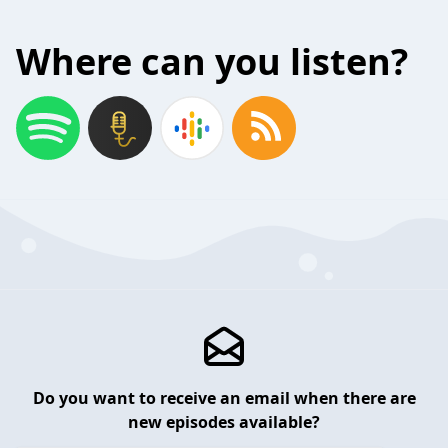
Where can you listen?
Do you want to receive an email when there are
new episodes available?