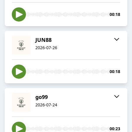
00:18
JUN88
2026-07-26
00:18
go99
2026-07-24
00:23