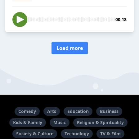
00:18
Load more
Comedy
Arts
Education
Business
Kids & Family
Music
Religion & Spirituality
Society & Culture
Technology
TV & Film