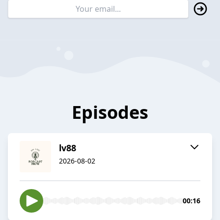
Episodes
lv88
2026-08-02
00:16