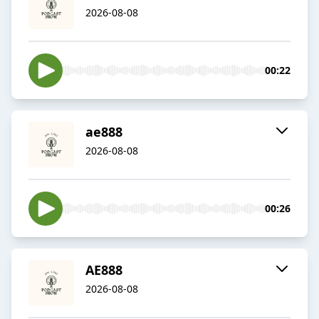
2026-08-08
00:22
ae888
2026-08-08
00:26
AE888
2026-08-08