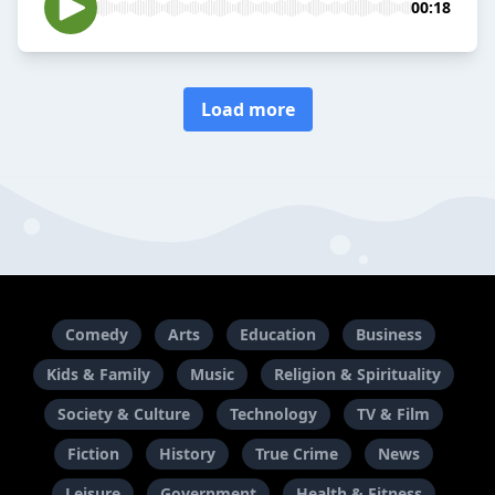
00:18
Load more
Comedy
Arts
Education
Business
Kids & Family
Music
Religion & Spirituality
Society & Culture
Technology
TV & Film
Fiction
History
True Crime
News
Leisure
Government
Health & Fitness