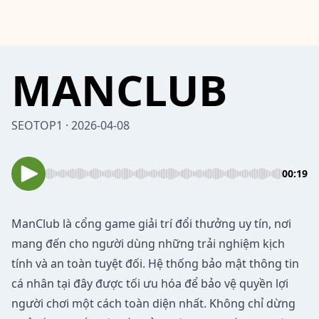
MANCLUB
SEOTOP1 · 2026-04-08
00:19
ManClub
là cổng game giải trí đổi thưởng uy tín, nơi
mang đến cho người dùng những trải nghiệm kịch
tính và an toàn tuyệt đối. Hệ thống bảo mật thông tin
cá nhân tại đây được tối ưu hóa để bảo vệ quyền lợi
người chơi một cách toàn diện nhất. Không chỉ dừng