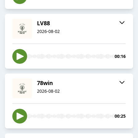
LV88
2026-08-02
00:16
78win
2026-08-02
00:25