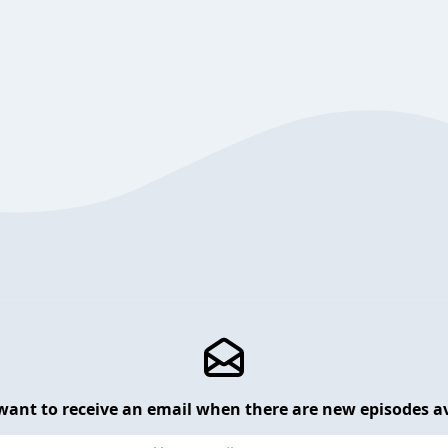
want to receive an email when there are new episodes av