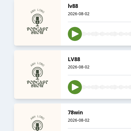
lv88
2026-08-02
LV88
2026-08-02
78win
2026-08-02