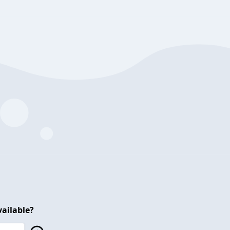
ailable?