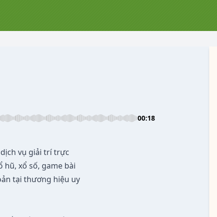
00:18
ch vụ giải trí trực
ổ hũ, xổ số, game bài
oản tại thương hiệu uy