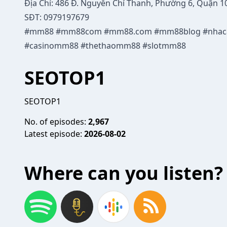
Địa Chỉ: 486 Đ. Nguyễn Chí Thanh, Phường 6, Quận 1
SĐT: 0979197679
#mm88 #mm88com #mm88.com #mm88blog #nha
#casinomm88 #thethaomm88 #slotmm88
SEOTOP1
SEOTOP1
No. of episodes:
2,967
Latest episode:
2026-08-02
Where can you listen?